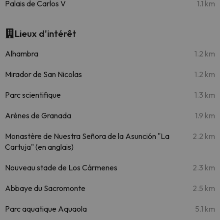
Palais de Carlos V
1.1 km
Lieux d'intérêt
Alhambra
1.2 km
Mirador de San Nicolas
1.2 km
Parc scientifique
1.3 km
Arènes de Granada
1.9 km
Monastère de Nuestra Señora de la Asunción "La
2.2 km
Cartuja" (en anglais)
Nouveau stade de Los Cármenes
2.3 km
Abbaye du Sacromonte
2.5 km
Parc aquatique Aquaola
5.1 km