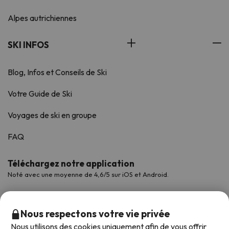
Alpes autrichiennes
SKI INFOS
Blog, Infos et Conseils de Ski
Votre Guide de Ski
Voyages de ski en groupe
FAQ
Téléchargez notre application
Noté avec une moyenne de 4,6/5 sur iOS et Android.
Nous respectons votre vie privée
Nous utilisons des cookies uniquement afin de vous offrir