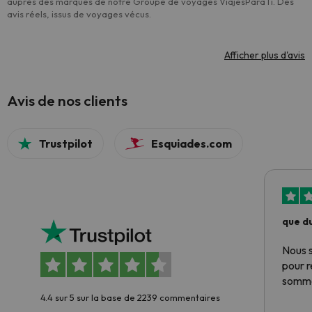
auprès des marques de notre Groupe de voyages ViajesParaTi. Des
avis réels, issus de voyages vécus.
Afficher plus d'avis
Avis de nos clients
Trustpilot
Esquiades.com
que du
Nous 
pour 
somme
4.4 sur 5 sur la base de 2239 commentaires