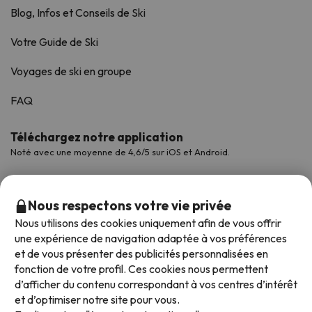
Blog, Infos et Conseils de Ski
Votre Guide de Ski
Voyages de ski en groupe
FAQ
Téléchargez notre application
Noté avec une moyenne de 4,6/5 sur iOS et Android.
Nous respectons votre vie privée
Nous utilisons des cookies uniquement afin de vous offrir
une expérience de navigation adaptée à vos préférences
et de vous présenter des publicités personnalisées en
fonction de votre profil. Ces cookies nous permettent
d’afficher du contenu correspondant à vos centres d’intérêt
et d’optimiser notre site pour vous.
Modes de paiement disponibles