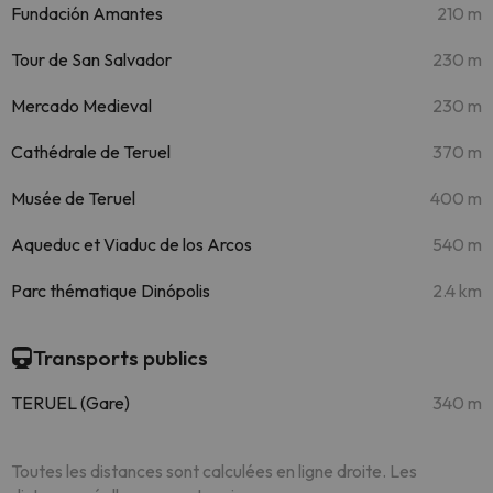
Fundación Amantes
210 m
Tour de San Salvador
230 m
Mercado Medieval
230 m
Cathédrale de Teruel
370 m
Musée de Teruel
400 m
Aqueduc et Viaduc de los Arcos
540 m
Parc thématique Dinópolis
2.4 km
Transports publics
TERUEL (Gare)
340 m
Toutes les distances sont calculées en ligne droite. Les