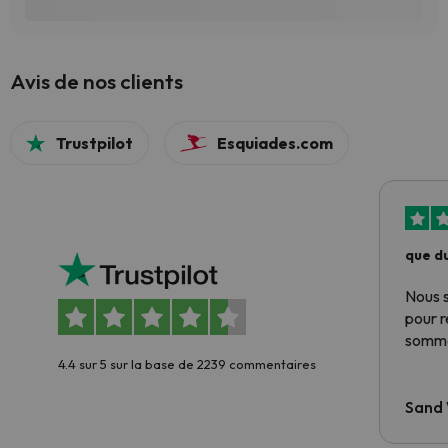
Avis de nos clients
Trustpilot
Esquiades.com
que du
Nous 
pour 
somme
4.4 sur 5 sur la base de 2239 commentaires
Sand