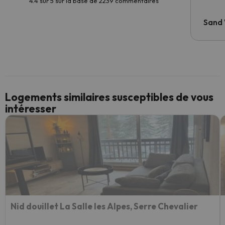
4.4 sur 5 sur la base de 2239 commentaires
Sand
Logements similaires susceptibles de vous
intéresser
Nid douillet La Salle les Alpes, Serre Chevalier