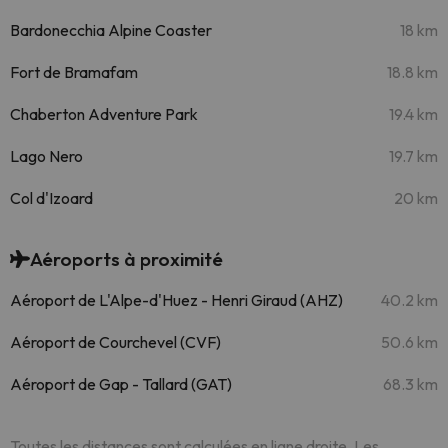
Bardonecchia Alpine Coaster
18 km
Fort de Bramafam
18.8 km
Chaberton Adventure Park
19.4 km
Lago Nero
19.7 km
Col d'Izoard
20 km
Aéroports à proximité
Aéroport de L'Alpe-d'Huez - Henri Giraud (AHZ)
40.2 km
Aéroport de Courchevel (CVF)
50.6 km
Aéroport de Gap - Tallard (GAT)
68.3 km
Toutes les distances sont calculées en ligne droite. Les