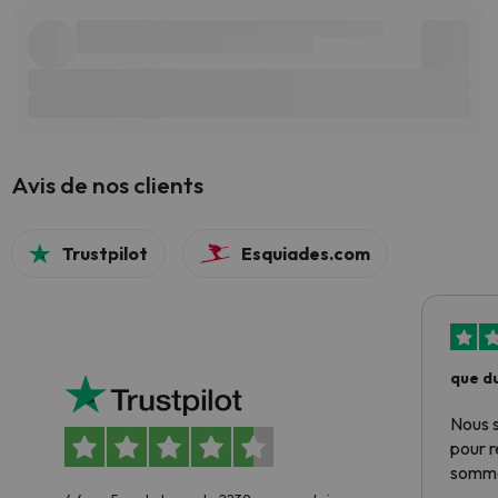
Avis de nos clients
Trustpilot
Esquiades.com
que du
Nous 
pour 
somme