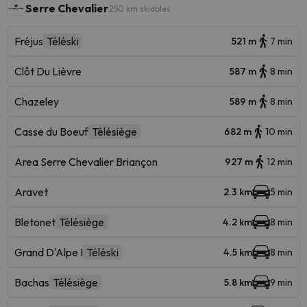
Serre Chevalier
250 km skiables
Fréjus
Téléski
521 m
7 min
Clôt Du Lièvre
587 m
8 min
Chazeley
589 m
8 min
Casse du Boeuf
Télésiège
682 m
10 min
Area Serre Chevalier Briançon
927 m
12 min
Aravet
2.3 km
5 min
Bletonet
Télésiège
4.2 km
8 min
Grand D'Alpe I
Téléski
4.5 km
8 min
Bachas
Télésiège
5.8 km
9 min