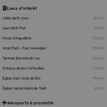
Lieux d'intérêt
Uelhs deth Joeu
8.5 km
Saut deth Pish
9.3 km
Forau d'Aigualluts
12.2 km
Aran Park - Parc Animalier
13.8 km
Termas Baronía de Les
15.2 km
Estanys de les Corticelles
17.3 km
Église Sant Joan de Boí
19.6 km
Église Santa María de Taüll
20 km
Aéroports à proximité