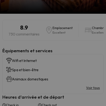
8.9
Emplacement
Chambre
Excellent
Excellent
730 commentaires
​Équipements et services
Wifi et Internet
Spa et bien-être
Animaux domestiques
Voir tous
Heures d'arrivée et de départ
Check in
Check out