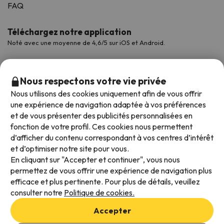
FAQ
Téléchargez notre application
Noté avec une moyenne de 4,6/5 sur iOS et Android.
Nous respectons votre vie privée
Nous utilisons des cookies uniquement afin de vous offrir
une expérience de navigation adaptée à vos préférences
et de vous présenter des publicités personnalisées en
fonction de votre profil. Ces cookies nous permettent
d’afficher du contenu correspondant à vos centres d’intérêt
et d’optimiser notre site pour vous.
Modes de paiement disponibles
En cliquant sur "Accepter et continuer", vous nous
permettez de vous offrir une expérience de navigation plus
efficace et plus pertinente. Pour plus de détails, veuillez
consulter notre
Politique de cookies.
Conditions générales d'utilisation
Accepter
Protection des données