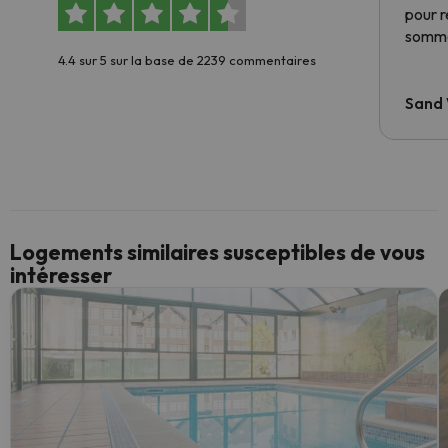
pour 
somme
4.4 sur 5 sur la base de 2239 commentaires
Sand
Logements similaires susceptibles de vous
intéresser