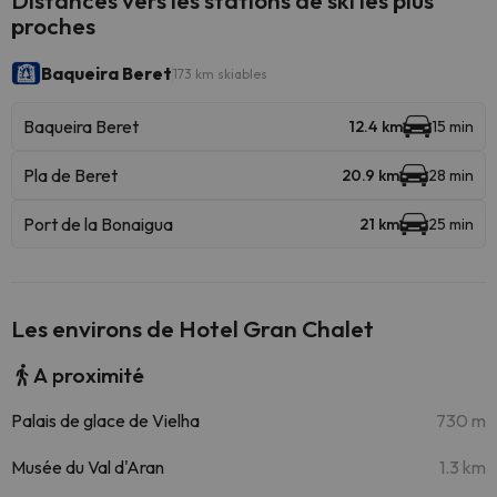
Distances vers les stations de ski les plus
proches
Baqueira Beret
173 km skiables
Baqueira Beret
12.4 km
15 min
Pla de Beret
20.9 km
28 min
Port de la Bonaigua
21 km
25 min
Les environs de Hotel Gran Chalet
A proximité
Palais de glace de Vielha
730 m
Musée du Val d'Aran
1.3 km