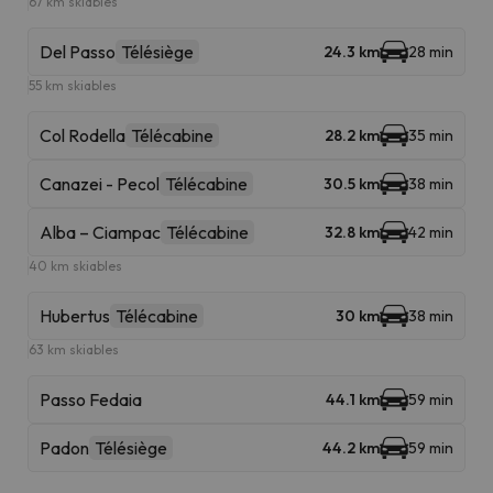
67 km skiables
Del Passo
Télésiège
24.3 km
28 min
55 km skiables
Col Rodella
Télécabine
28.2 km
35 min
Canazei - Pecol
Télécabine
30.5 km
38 min
Alba – Ciampac
Télécabine
32.8 km
42 min
40 km skiables
Hubertus
Télécabine
30 km
38 min
63 km skiables
Passo Fedaia
44.1 km
59 min
Padon
Télésiège
44.2 km
59 min