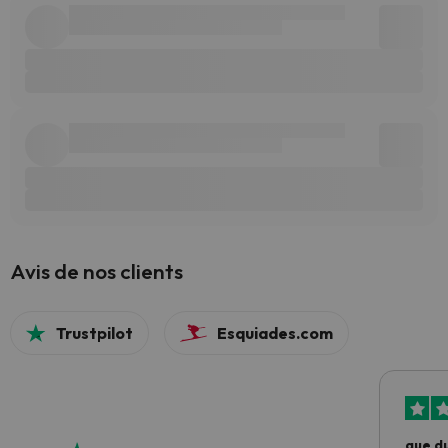
Avis de nos clients
Trustpilot
Esquiades.com
que du