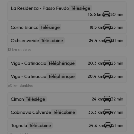
La Residenza - Passo Feudo
Télésiège
16.6 km
30 min
Corno Bianco
Télésiège
18.5 km
25 min
Ochsenweide
Télécabine
24.4 km
31 min
13 km skiables
Vigo - Catinaccio
Téléphérique
20.3 km
25 min
Vigo - Catinaccio
Téléphérique
20.4 km
25 min
60 km skiables
Cimon
Télésiège
24 km
32 min
Cabinovia Colverde
Télécabine
33.3 km
49 min
Tognola
Télécabine
34.6 km
51 min