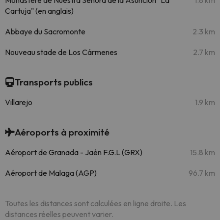
Monastère de Nuestra Señora de la Asunción "La
1.8 km
Cartuja" (en anglais)
Abbaye du Sacromonte
2.3 km
Nouveau stade de Los Cármenes
2.7 km
Transports publics
Villarejo
1.9 km
Aéroports à proximité
Aéroport de Granada - Jaén F.G.L (GRX)
15.8 km
Aéroport de Malaga (AGP)
96.7 km
Toutes les distances sont calculées en ligne droite. Les
distances réelles peuvent varier.