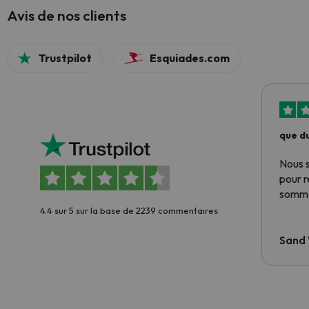
Avis de nos clients
Trustpilot
Esquiades.com
que du
Nous 
pour 
somme
4.4 sur 5 sur la base de 2239 commentaires
Sand