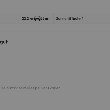
Sonnenliftbahn 1
22.2 km
22 min
ngut
m
m
 Les distances réelles peuvent varier.