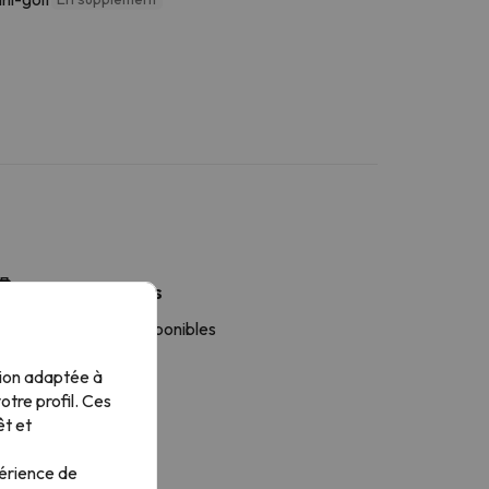
Plus de services
s serviettes sont disponibles
tion adaptée à
tre profil. Ces
êt et
périence de