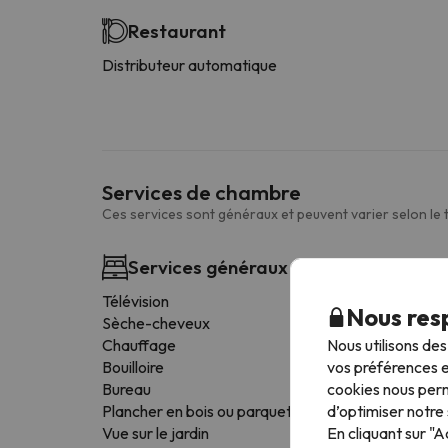
Restaurant
Distributeur automatique
Services de chambre
Ces services sont généraux et peuvent varier selon le
Services généraux des chambres
Télévision
Nous resp
Sèche-cheveux
Nous utilisons de
Chauffage
vos préférences e
Bouilloire
cookies nous perm
Bureau
d’optimiser notre 
Plancher en bois ou parquet
En cliquant sur "
Vue sur le jardin