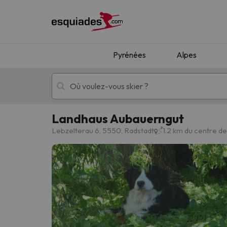
Pyrénées
Alpes
Landhaus Aubauerngut
Séjours au ski
Séjours montagne
Lebzelterau 6, 5550, Radstadt
1.2 km du centre d
Oups, nous n'avons pas trouvé de résultats c