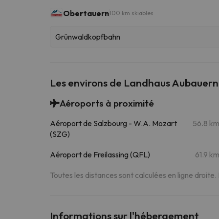
Obertauern
100 km skiables
Grünwaldkopfbahn
Les environs de Landhaus Aubauer
Aéroports à proximité
Aéroport de Salzbourg - W.A. Mozart
56.8 k
(SZG)
Aéroport de Freilassing (QFL)
61.9 k
Toutes les distances sont calculées en ligne droite.
Informations sur l'hébergement