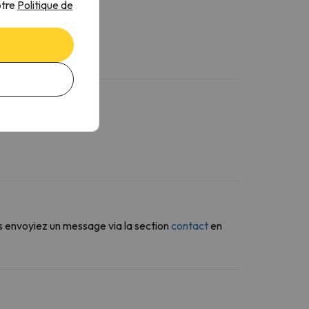
otre
Politique de
s envoyiez un message via la section
contact
en