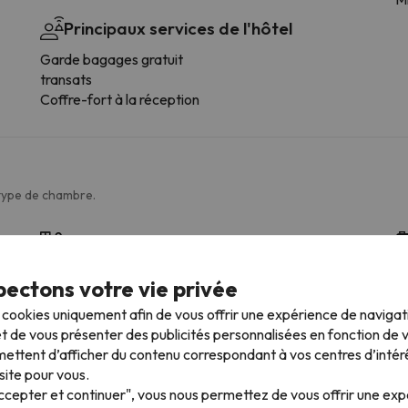
Principaux services de l'hôtel
Garde bagages gratuit
transats
Coffre-fort à la réception
 type de chambre.
Salle de bains
WC
De
ectons votre vie privée
Douche
s cookies uniquement afin de vous offrir une expérience de naviga
Amenities
t de vous présenter des publicités personnalisées en fonction de vo
Douche ou baignoire
ettent d’afficher du contenu correspondant à vos centres d’intér
Salle de bain privée
site pour vous.
Papier hygiénique
Accepter et continuer", vous nous permettez de vous offrir une ex
Shampooing