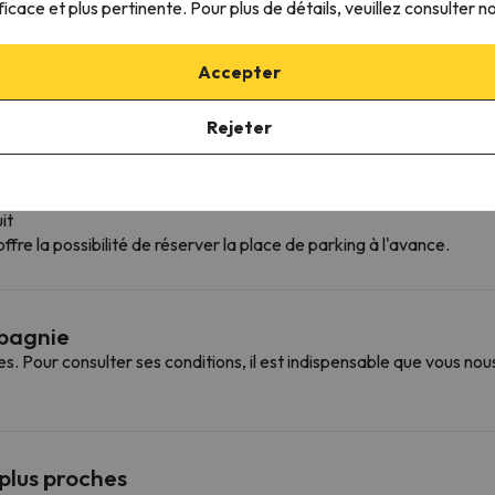
ficace et plus pertinente. Pour plus de détails, veuillez consulter n
Gel douche
Accepter
Rejeter
it
ffre la possibilité de réserver la place de parking à l'avance.
mpagnie
Pour consulter ses conditions, il est indispensable que vous nou
 plus proches