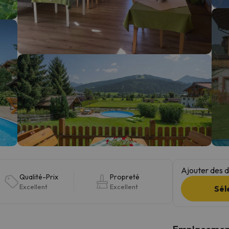
s qu'il aura retrouvé sa boussole, il reviendra.
Ajouter des da
Qualité-Prix
Propreté
Excellent
Excellent
Sél
Emplacemen