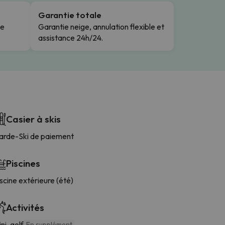
Garantie totale
le
Garantie neige, annulation flexible et
assistance 24h/24.
Casier à skis
arde-Ski de paiement
Piscines
scine extérieure (été)
Activités
ni-golf
En supplément