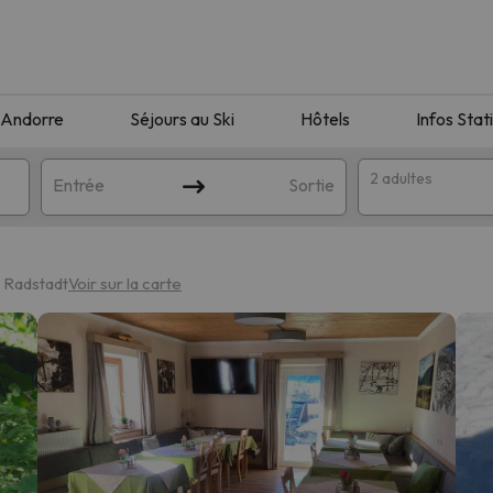
Andorre
Séjours au Ski
Hôtels
Infos Stat
2 adultes
Entrée
Sortie
e Radstadt
Voir sur la carte
orrespondant à votre recherche. Essayez de modifier la destinatio