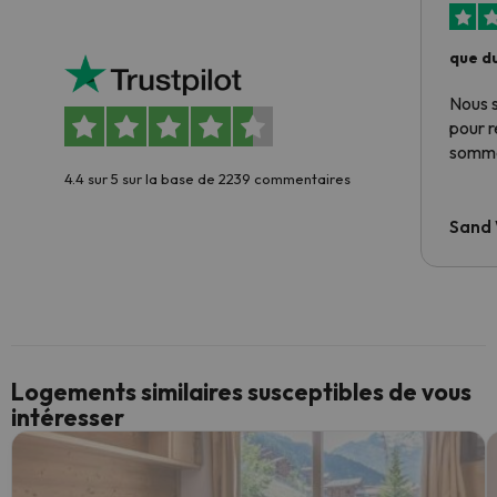
que du
Nous 
pour 
somme
4.4 sur 5 sur la base de 2239 commentaires
Sand
Logements similaires susceptibles de vous
intéresser