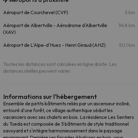
Aéroport de Courchevel (CVF)
5 km
Aéroport de Albertville - Aérodrome d'Albertville
34.8 km
(XAV)
Aéroport de L'Alpe-d'Huez - Henri Giraud (AHZ)
50.1 km
Toutes les distances sont calculées en ligne droite. Les
distances réelles peuvent varier.
Informations sur l'hébergement
Ensemble de petits bâtiments reliés par un ascenseur incliné,
entouré d'une forêt, ce village authentique séduit les
vacanciers avec ses chalets en bois. La résidence Les Sentiers
du Tueda est composée de 3 bâtiments de style traditionnel
savoyard et s'intègre harmonieusement dans le paysage
environnant. Derrière ses façades à balcons en bois, vous