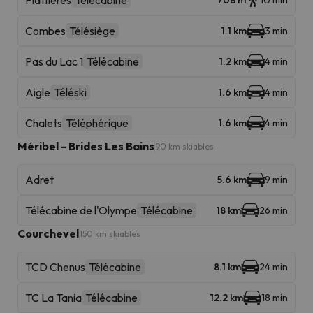
Plattieres
Télécabine
708 m
10 min
Combes
Télésiège
1.1 km
3 min
Pas du Lac 1
Télécabine
1.2 km
4 min
Aigle
Téléski
1.6 km
4 min
Chalets
Téléphérique
1.6 km
4 min
Méribel - Brides Les Bains
90 km skiables
Adret
5.6 km
9 min
Télécabine de l'Olympe
Télécabine
18 km
26 min
Courchevel
150 km skiables
TCD Chenus
Télécabine
8.1 km
24 min
TC La Tania
Télécabine
12.2 km
18 min