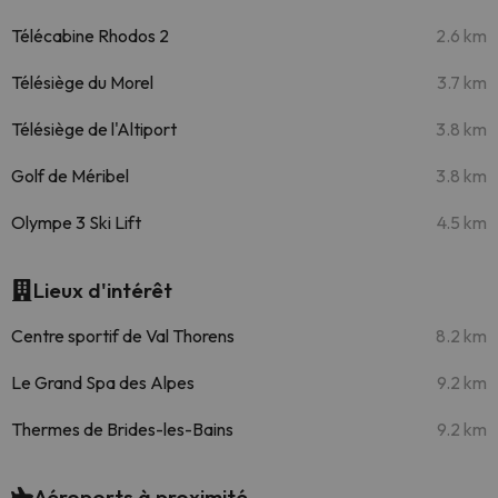
Télécabine Rhodos 2
2.6 km
Télésiège du Morel
3.7 km
Télésiège de l'Altiport
3.8 km
Golf de Méribel
3.8 km
Olympe 3 Ski Lift
4.5 km
Lieux d'intérêt
Centre sportif de Val Thorens
8.2 km
Le Grand Spa des Alpes
9.2 km
Thermes de Brides-les-Bains
9.2 km
Aéroports à proximité