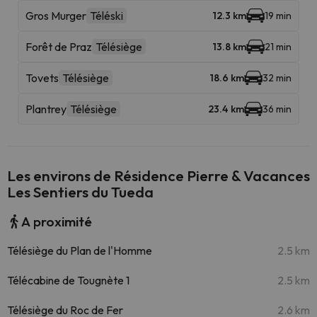
Gros Murger
Téléski
12.3 km
19 min
Forêt de Praz
Télésiège
13.8 km
21 min
Tovets
Télésiège
18.6 km
32 min
Plantrey
Télésiège
23.4 km
36 min
Les environs de Résidence Pierre & Vacances
Les Sentiers du Tueda
A proximité
Télésiège du Plan de l'Homme
2.5 km
Télécabine de Tougnète 1
2.5 km
Télésiège du Roc de Fer
2.6 km