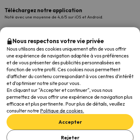
Téléchargez notre application
Noté avec une moyenne de 4,6/5 sur iOS et Android.
Nous respectons votre vie privée
Nous utilisons des cookies uniquement afin de vous offrir
une expérience de navigation adaptée à vos préférences
et de vous présenter des publicités personnalisées en
fonction de votre profil. Ces cookies nous permettent
d’afficher du contenu correspondant à vos centres d’intérêt
et d’optimiser notre site pour vous.
Modes de paiement disponibles
En cliquant sur "Accepter et continuer", vous nous
permettez de vous offrir une expérience de navigation plus
efficace et plus pertinente. Pour plus de détails, veuillez
consulter notre
Politique de cookies.
Conditions générales d'utilisation
Accepter
Protection des données
Ajouter des dates pour vérifier la disponibilité
Politique en matière de cookies
Rejeter