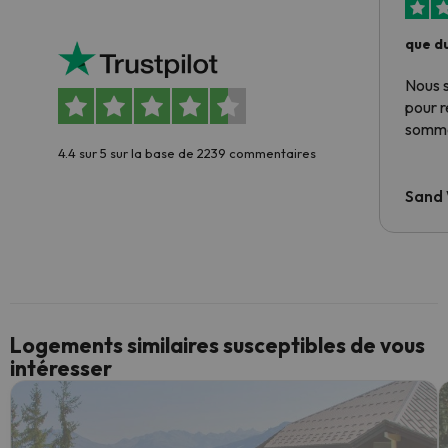
que du
Nous 
pour 
somme
4.4 sur 5 sur la base de 2239 commentaires
Sand
Logements similaires susceptibles de vous
intéresser