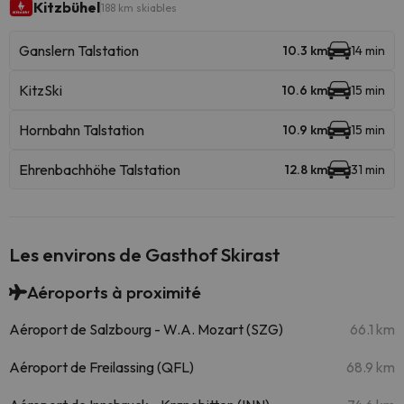
Kitzbühel
188 km skiables
Ganslern Talstation
10.3 km
14 min
KitzSki
10.6 km
15 min
Hornbahn Talstation
10.9 km
15 min
Ehrenbachhöhe Talstation
12.8 km
31 min
Les environs de Gasthof Skirast
Aéroports à proximité
Aéroport de Salzbourg - W.A. Mozart (SZG)
66.1 km
Aéroport de Freilassing (QFL)
68.9 km