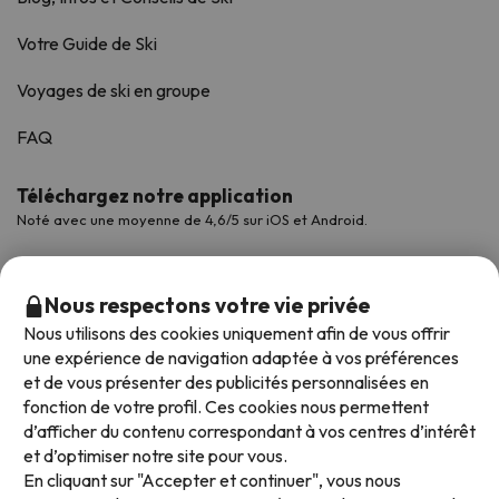
Votre Guide de Ski
Voyages de ski en groupe
FAQ
Téléchargez notre application
Noté avec une moyenne de 4,6/5 sur iOS et Android.
Nous respectons votre vie privée
Nous utilisons des cookies uniquement afin de vous offrir
une expérience de navigation adaptée à vos préférences
et de vous présenter des publicités personnalisées en
fonction de votre profil. Ces cookies nous permettent
d’afficher du contenu correspondant à vos centres d’intérêt
et d’optimiser notre site pour vous.
Modes de paiement disponibles
En cliquant sur "Accepter et continuer", vous nous