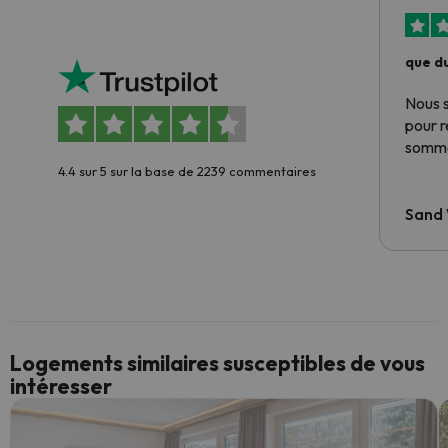
que du
Nous 
pour 
somme
4.4 sur 5 sur la base de 2239 commentaires
Sand
Logements similaires susceptibles de vous
intéresser