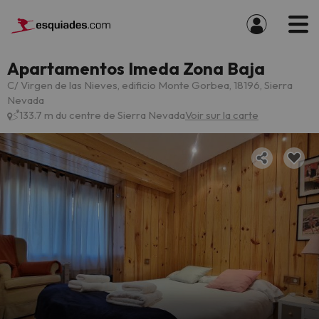
Apartamentos Imeda Zona Baja
C/ Virgen de las Nieves, edificio Monte Gorbea, 18196, Sierra
Nevada
133.7 m du centre de Sierra Nevada
Voir sur la carte