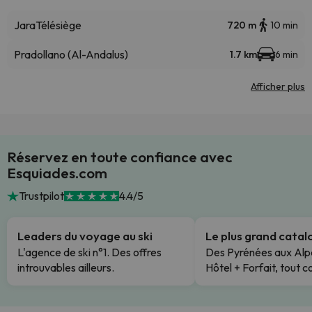
Jara
Télésiège
720 m
10 min
Pradollano (Al-Andalus)
1.7 km
6 min
Afficher plus
Réservez en toute confiance avec
Esquiades.com
Trustpilot
4.4/5
Leaders du voyage au ski
Le plus grand cata
L'agence de ski n°1. Des offres
Des Pyrénées aux Alp
introuvables ailleurs.
Hôtel + Forfait, tout c