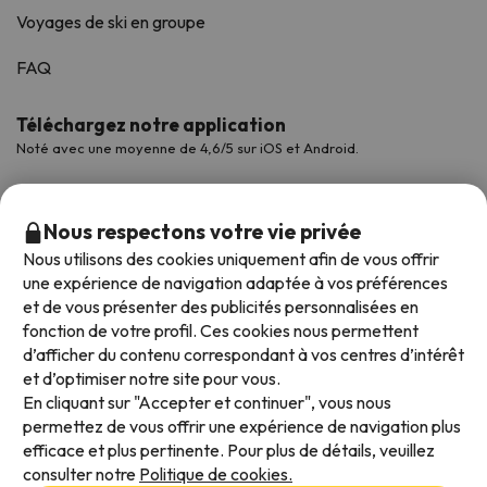
Voyages de ski en groupe
FAQ
Téléchargez notre application
Noté avec une moyenne de 4,6/5 sur iOS et Android.
Nous respectons votre vie privée
Nous utilisons des cookies uniquement afin de vous offrir
une expérience de navigation adaptée à vos préférences
et de vous présenter des publicités personnalisées en
fonction de votre profil. Ces cookies nous permettent
d’afficher du contenu correspondant à vos centres d’intérêt
et d’optimiser notre site pour vous.
Modes de paiement disponibles
En cliquant sur "Accepter et continuer", vous nous
permettez de vous offrir une expérience de navigation plus
efficace et plus pertinente. Pour plus de détails, veuillez
consulter notre
Politique de cookies.