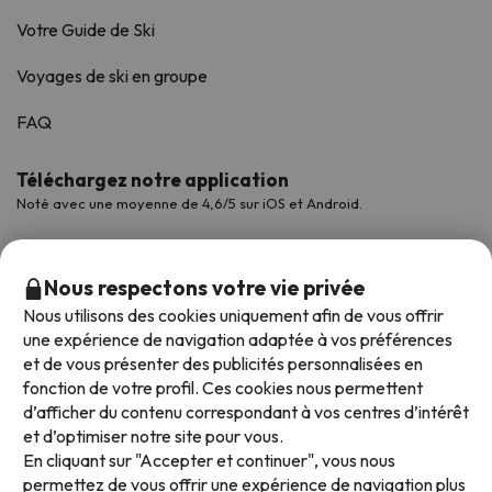
Votre Guide de Ski
Voyages de ski en groupe
FAQ
Téléchargez notre application
Noté avec une moyenne de 4,6/5 sur iOS et Android.
Nous respectons votre vie privée
Nous utilisons des cookies uniquement afin de vous offrir
une expérience de navigation adaptée à vos préférences
et de vous présenter des publicités personnalisées en
fonction de votre profil. Ces cookies nous permettent
d’afficher du contenu correspondant à vos centres d’intérêt
et d’optimiser notre site pour vous.
Modes de paiement disponibles
En cliquant sur "Accepter et continuer", vous nous
permettez de vous offrir une expérience de navigation plus