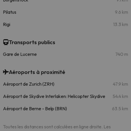
Pilatus
9.6 km
Rigi
13.3 km
Transports publics
Gare de Lucerne
740 m
Aéroports à proximité
Aéroport de Zurich (ZRH)
47.9 km
Aéroport de Skydive Interlaken: Helicopter Skydive
54.4 km
Aéroport de Berne - Belp (BRN)
63.5 km
Toutes les distances sont calculées en ligne droite. Les