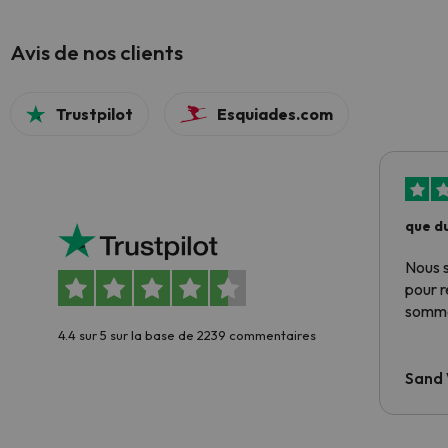
Avis de nos clients
Trustpilot
Esquiades.com
que du
Nous 
pour 
somme
4.4 sur 5 sur la base de 2239 commentaires
Sand