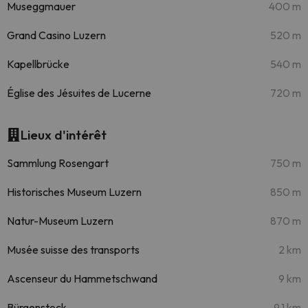
Museggmauer
400 m
Grand Casino Luzern
520 m
Kapellbrücke
540 m
Église des Jésuites de Lucerne
720 m
Lieux d'intérêt
Sammlung Rosengart
750 m
Historisches Museum Luzern
850 m
Natur-Museum Luzern
870 m
Musée suisse des transports
2 km
Ascenseur du Hammetschwand
9 km
Bürgenstock
9.1 km