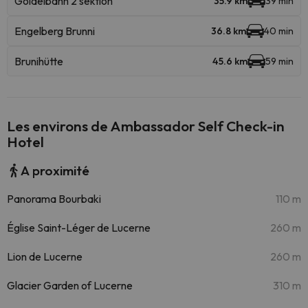
Goldelbahn 2 sektion
35.9 km
39 min
Engelberg Brunni
36.8 km
40 min
Brunihütte
45.6 km
59 min
Les environs de Ambassador Self Check-in
Hotel
A proximité
Panorama Bourbaki
110 m
Église Saint-Léger de Lucerne
260 m
Lion de Lucerne
260 m
Glacier Garden of Lucerne
310 m