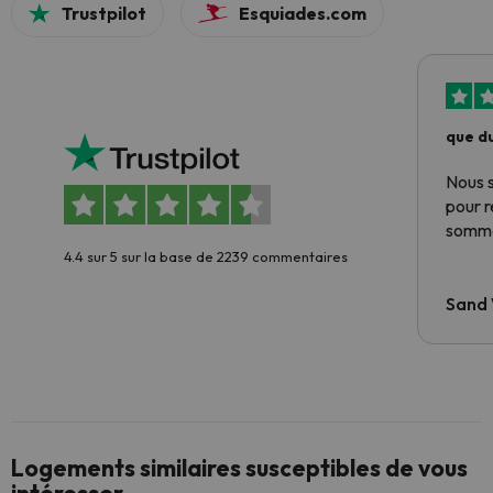
Trustpilot
Esquiades.com
que du
Nous 
pour 
somme
4.4 sur 5 sur la base de 2239 commentaires
Sand
Logements similaires susceptibles de vous