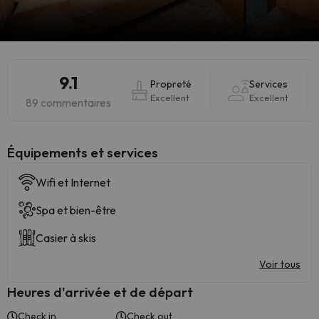
9.1
Propreté
Services
Excellent
Excellent
89 commentaires
​Équipements et services
Wifi et Internet
Spa et bien-être
Casier à skis
Voir tous
Heures d'arrivée et de départ
Check in
Check out