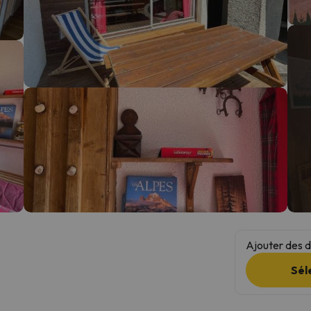
s qu'il aura retrouvé sa boussole, il reviendra.
Ajouter des da
Sél