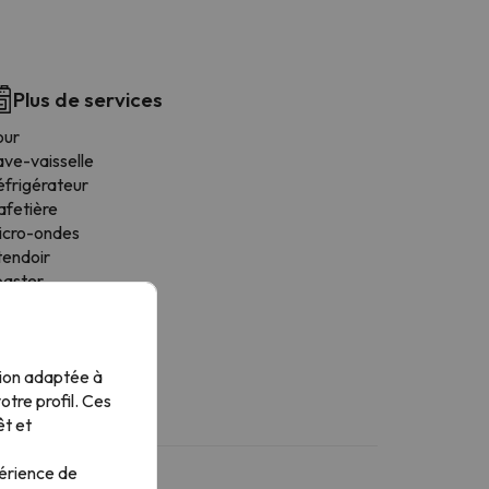
Plus de services
our
ave-vaisselle
éfrigérateur
afetière
icro-ondes
tendoir
oaster
tensiles de cuisine
alle à manger
isinières
tion adaptée à
tre profil. Ces
êt et
périence de