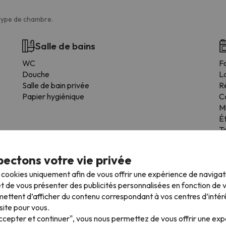
 type de chambre.
Salle de bains
WC
F
Douche
L
Salle de bain privée
R
Papier hygiénique
C
M
É
T
Us
S
ectons votre vie privée
Cu
s cookies uniquement afin de vous offrir une expérience de naviga
t de vous présenter des publicités personnalisées en fonction de vo
ettent d’afficher du contenu correspondant à vos centres d’intér
site pour vous.
Accepter et continuer", vous nous permettez de vous offrir une ex