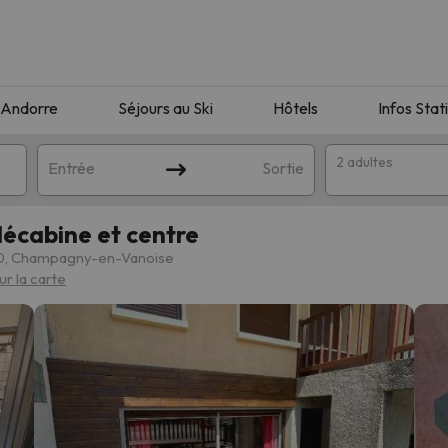
Andorre
Séjours au Ski
Hôtels
Infos Stat
2 adultes
Entrée
Sortie
lécabine et centre
50, Champagny-en-Vanoise
ur la carte
orrespondant à votre recherche. Essayez de modifier la destinatio