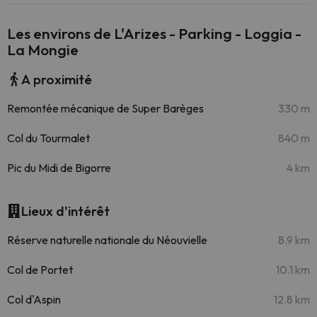
Les environs de L'Arizes - Parking - Loggia -
La Mongie
A proximité
Remontée mécanique de Super Barèges
330 m
Col du Tourmalet
840 m
Pic du Midi de Bigorre
4 km
Lieux d'intérêt
Réserve naturelle nationale du Néouvielle
8.9 km
Col de Portet
10.1 km
Col d'Aspin
12.8 km