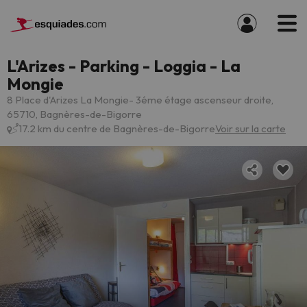
L'Arizes - Parking - Loggia - La
Mongie
8 Place d'Arizes La Mongie- 3éme étage ascenseur droite,
65710, Bagnères-de-Bigorre
17.2 km du centre de Bagnères-de-Bigorre
Voir sur la carte