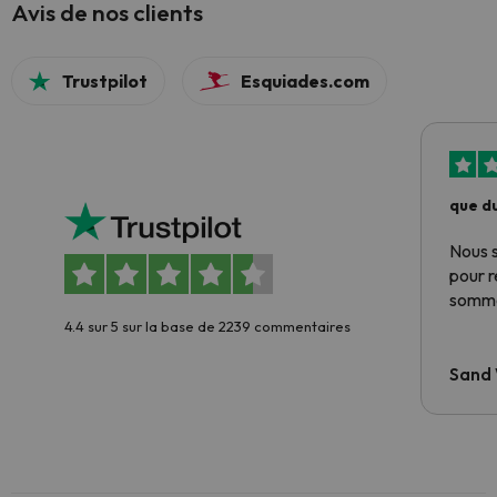
Avis de nos clients
Trustpilot
Esquiades.com
que du
Nous 
pour 
somme
4.4 sur 5 sur la base de 2239 commentaires
Sand