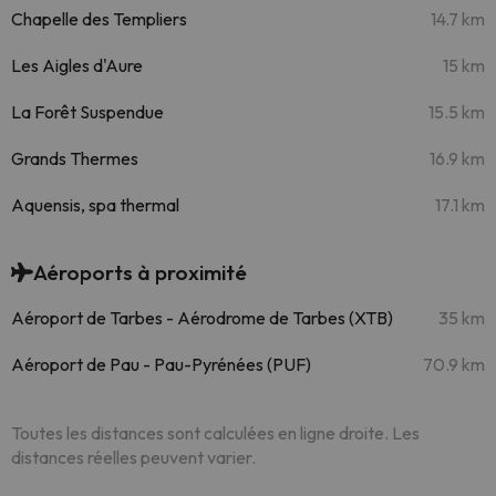
Chapelle des Templiers
14.7 km
Les Aigles d'Aure
15 km
La Forêt Suspendue
15.5 km
Grands Thermes
16.9 km
Aquensis, spa thermal
17.1 km
Aéroports à proximité
Aéroport de Tarbes - Aérodrome de Tarbes (XTB)
35 km
Aéroport de Pau - Pau-Pyrénées (PUF)
70.9 km
Toutes les distances sont calculées en ligne droite. Les
distances réelles peuvent varier.