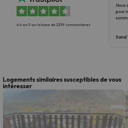
Nous 
pour 
somme
4.4 sur 5 sur la base de 2239 commentaires
Sand
Logements similaires susceptibles de vous
intéresser