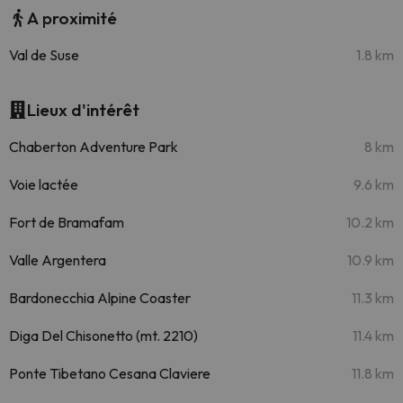
A proximité
Val de Suse
1.8 km
Lieux d'intérêt
Chaberton Adventure Park
8 km
Voie lactée
9.6 km
Fort de Bramafam
10.2 km
Valle Argentera
10.9 km
Bardonecchia Alpine Coaster
11.3 km
Diga Del Chisonetto (mt. 2210)
11.4 km
Ponte Tibetano Cesana Claviere
11.8 km