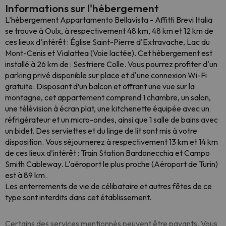
Informations sur l'hébergement
L’hébergement Appartamento Bellavista - Affitti Brevi Italia
se trouve à Oulx, à respectivement 48 km, 48 km et 12 km de
ces lieux d’intérêt : Église Saint-Pierre d'Extravache, Lac du
Mont-Cenis et Vialattea (Voie lactée). Cet hébergement est
installé à 26 km de : Sestriere Colle. Vous pourrez profiter d'un
parking privé disponible sur place et d'une connexion Wi-Fi
gratuite. Disposant d’un balcon et offrant une vue sur la
montagne, cet appartement comprend 1 chambre, un salon,
une télévision à écran plat, une kitchenette équipée avec un
réfrigérateur et un micro-ondes, ainsi que 1 salle de bains avec
un bidet. Des serviettes et du linge de lit sont mis à votre
disposition. Vous séjournerez à respectivement 13 km et 14 km
de ces lieux d’intérêt : Train Station Bardonecchia et Campo
Smith Cableway. L'aéroport le plus proche (Aéroport de Turin)
est à 89 km.
Les enterrements de vie de célibataire et autres fêtes de ce
type sont interdits dans cet établissement.
Certains des services mentionnés peuvent être payants. Vous