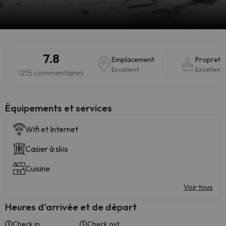
7.8
Emplacement
Propreté
Excellent
Excellent
1215 commentaires
​Équipements et services
Wifi et Internet
Casier à skis
Cuisine
Voir tous
Heures d'arrivée et de départ
Check in
Check out