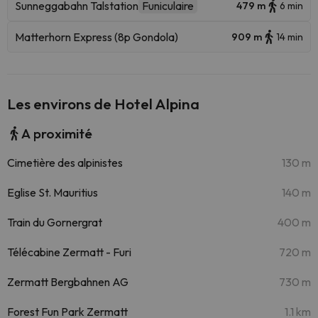
Sunneggabahn Talstation
Funiculaire
479 m
6 min
Matterhorn Express (8p Gondola)
909 m
14 min
Les environs de Hotel Alpina
A proximité
Cimetière des alpinistes
130 m
Eglise St. Mauritius
140 m
Train du Gornergrat
400 m
Télécabine Zermatt - Furi
720 m
Zermatt Bergbahnen AG
730 m
Forest Fun Park Zermatt
1.1 km