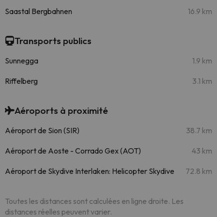
Saastal Bergbahnen
16.9 km
Transports publics
Sunnegga
1.9 km
Riffelberg
3.1 km
Aéroports à proximité
Aéroport de Sion (SIR)
38.7 km
Aéroport de Aoste - Corrado Gex (AOT)
43 km
Aéroport de Skydive Interlaken: Helicopter Skydive
72.8 km
Toutes les distances sont calculées en ligne droite. Les
distances réelles peuvent varier.