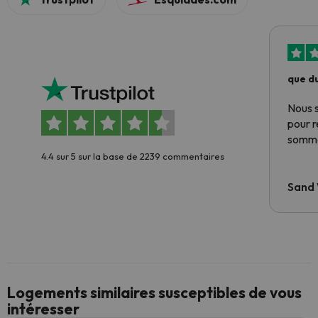
que du
Nous 
pour 
somme
4.4 sur 5 sur la base de 2239 commentaires
Sand
Logements similaires susceptibles de vous
intéresser