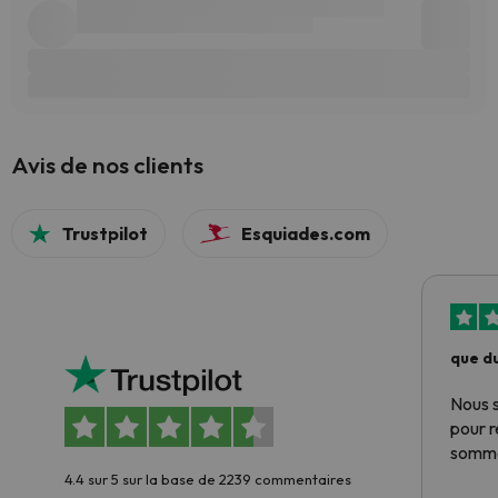
Avis de nos clients
Trustpilot
Esquiades.com
que du
Nous 
pour 
somme
4.4 sur 5 sur la base de 2239 commentaires