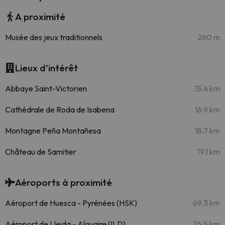
A proximité
Musée des jeux traditionnels
260 m
Lieux d'intérêt
Abbaye Saint-Victorien
15.4 km
Cathédrale de Roda de Isabena
16.9 km
Montagne Peña Montañesa
18.7 km
Château de Samitier
19.1 km
Aéroports à proximité
Aéroport de Huesca - Pyrénées (HSK)
69.3 km
Aéroport de Lleida - Alguaire (ILD)
76.5 km