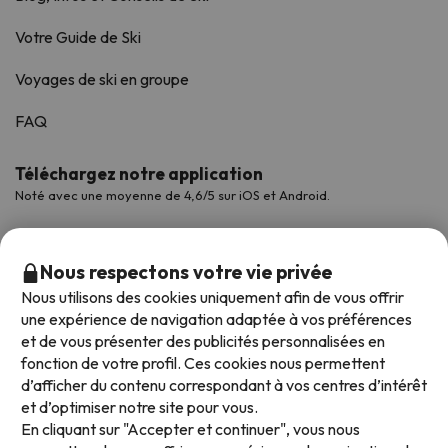
Votre Guide de Ski
Voyages de ski en groupe
FAQ
Téléchargez notre application
Noté avec une moyenne de 4,6/5 sur iOS et Android.
Nous respectons votre vie privée
Nous utilisons des cookies uniquement afin de vous offrir
une expérience de navigation adaptée à vos préférences
et de vous présenter des publicités personnalisées en
fonction de votre profil. Ces cookies nous permettent
d’afficher du contenu correspondant à vos centres d’intérêt
et d’optimiser notre site pour vous.
Modes de paiement disponibles
En cliquant sur "Accepter et continuer", vous nous