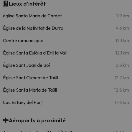
Lieux d'intérêt
église Santa María de Cardet
7.9 km
Église de la Nativitat de Durro
9.6 km
Centre romanesque
12.1 km
Église Santa Eulàlia d'Erill la Vall
12.1 km
Église Sant Joan de Boí
12.3 km
Église Sant Climent de Taüll
12.7 km
Église Santa María de Taüll
12.8 km
Lac Estany del Port
17.6 km
Aéroports à proximité