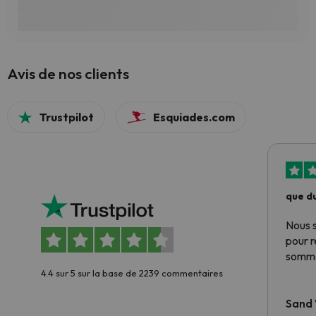
Avis de nos clients
Trustpilot
Esquiades.com
que du
Nous 
pour 
somme
4.4 sur 5 sur la base de 2239 commentaires
Sand