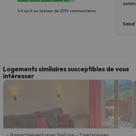
somme
4.4 sur 5 sur la base de 2239 commentaires
Sand
Logements similaires susceptibles de vous
intéresser
- Appartement avec balcon - 2 personnes