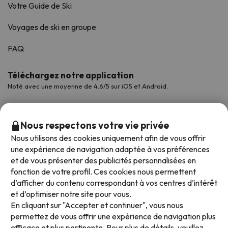
Votre Guide de Ski
Voyages de ski en groupe
FAQ
Téléchargez notre application
Noté avec une moyenne de 4,6/5 sur iOS et Android.
Nous respectons votre vie privée
Nous utilisons des cookies uniquement afin de vous offrir
une expérience de navigation adaptée à vos préférences
et de vous présenter des publicités personnalisées en
fonction de votre profil. Ces cookies nous permettent
d’afficher du contenu correspondant à vos centres d’intérêt
et d’optimiser notre site pour vous.
Modes de paiement disponibles
En cliquant sur "Accepter et continuer", vous nous
permettez de vous offrir une expérience de navigation plus
efficace et plus pertinente. Pour plus de détails, veuillez