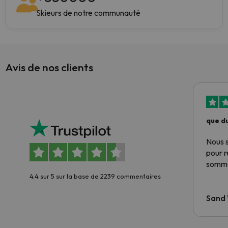
Skieurs de notre communauté
Avis de nos clients
que du
Nous 
pour 
somme
4.4 sur 5 sur la base de 2239 commentaires
Sand