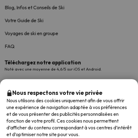
Blog, Infos et Conseils de Ski
Votre Guide de Ski
Voyages de ski en groupe
FAQ
Téléchargez notre application
Noté avec une moyenne de 4,6/5 sur iOS et Android.
Nous respectons votre vie privée
Nous utilisons des cookies uniquement afin de vous offrir
une expérience de navigation adaptée à vos préférences
et de vous présenter des publicités personnalisées en
fonction de votre profil. Ces cookies nous permettent
d’afficher du contenu correspondant à vos centres d’intérêt
et d’optimiser notre site pour vous.
Modes de paiement disponibles