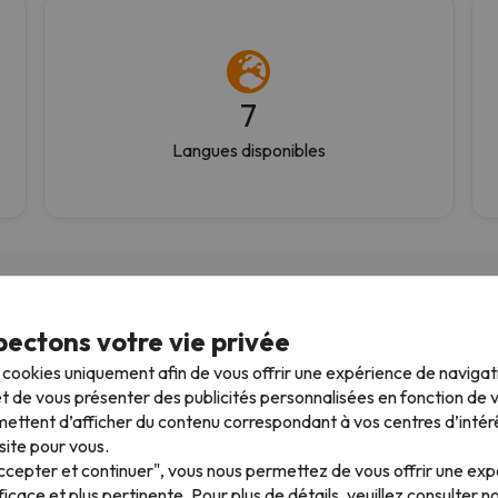
7
Langues disponibles
ectons votre vie privée
s cookies uniquement afin de vous offrir une expérience de naviga
02/11/2025
16/03/2
t de vous présenter des publicités personnalisées en fonction de vo
du positif
Top Rapport qualité prix
ettent d’afficher du contenu correspondant à vos centres d’intér
aucune mauvaise surprise
site pour vous.
 sommes toujours passé
Première réservation avec
Accepter et continuer", vous nous permettez de vous offrir une ex
ce site pour réserver nos
ESQUIADES, aucune mauv
ficace et plus pertinente. Pour plus de détails, veuillez consulter n