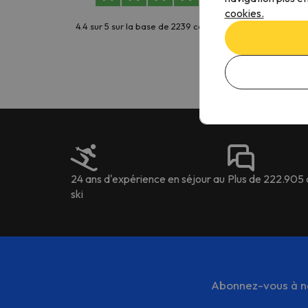
vac
cookies.
tota
4.4 sur 5 sur la base de 2239 commentaires
San
24 ans d'expérience en séjour au
Plus de 222.905 
ski
Abonnez-vous à not