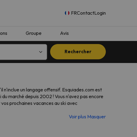
FR
Contact
Login
ions
Groupe
Avis
Rechercher
il n'inclue un langage offensif. Esquiades.com est
ki du marché depuis 2002 ! Vous n'avez pas encore
r vos prochaines vacances au ski avec
Voir plus
Masquer
n.