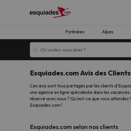
Pyrénées
Alpes
Esquiades.com Avis des Clients
Séjours au ski
Séjours montagne
Ces avis sont tous partagés par les clients d'Esqu
une agence en ligne spécialisée dans les vacances 
réservé avec nous ? Qu'est-ce que vous attendez !
Esquiades.com !
Oups, nous n'avons pas trouvé de résultats c
Esquiades.com selon nos clients