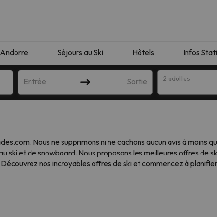
Andorre
Séjours au Ski
Hôtels
Infos Stat
2 adultes
Entrée
Sortie
iades.com. Nous ne supprimons ni ne cachons aucun avis à moins qu'
au ski et de snowboard. Nous proposons les meilleures offres de s
 Découvrez nos incroyables offres de ski et commencez à planifie
orrespondant à votre recherche. Essayez de modifier la destinatio