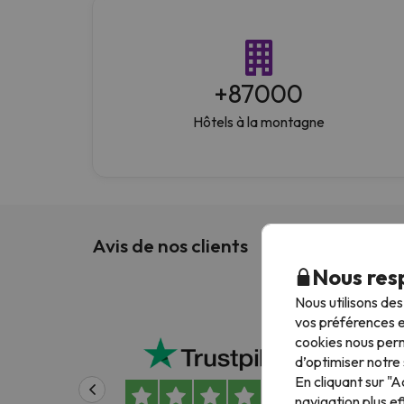
+
87000
Hôtels à la montagne
Avis de nos clients
Nous resp
Nous utilisons de
vos préférences e
que 
cookies nous perm
d’optimiser notre 
Nous
En cliquant sur "
par 
navigation plus ef