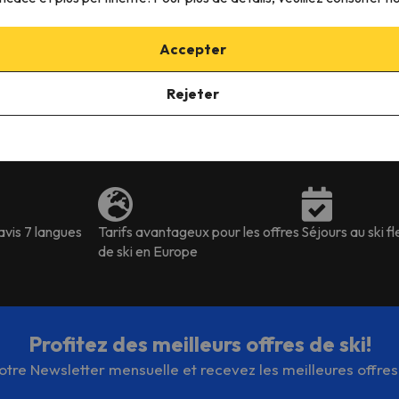
ances. Nous en sommes
surprise tout est très simple
lement satisfaits.
rapport qualité prix excellen
Accepter
Je repasserai sans hésiter 
vous
d Woman
Axel baudu
Rejeter
avis 7 langues
Tarifs avantageux pour les offres
Séjours au ski fl
de ski en Europe
Profitez des meilleurs offres de ski!
re Newsletter mensuelle et recevez les meilleures offres d