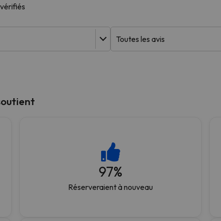
vérifiés
s qu'il aura retrouvé sa boussole, il reviendra.
outient
97
%
Réserveraient à nouveau