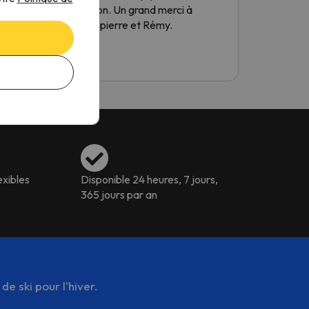
situation. Un grand merci à
certaines
t .
Marie-pierre et Rémy.
problèmes
avec
fait pou
solutions
BOB
dimitri
à mes d
interlocu
français 
plein d'e
trouver d
exibles
Disponible 24 heures, 7 jours,
365 jours par an
e ski pour l'hiver.