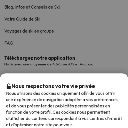
Blog, Infos et Conseils de Ski
Votre Guide de Ski
Voyages de ski en groupe
FAQ
Téléchargez notre application
Noté avec une moyenne de 4,6/5 sur iOS et Android.
Nous respectons votre vie privée
Nous utilisons des cookies uniquement afin de vous offrir
une expérience de navigation adaptée à vos préférences
et de vous présenter des publicités personnalisées en
fonction de votre profil. Ces cookies nous permettent
d’afficher du contenu correspondant à vos centres d’intérêt
et d’optimiser notre site pour vous.
Modes de paiement disponibles