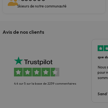
Skieurs de notre communauté
Avis de nos clients
que du
Nous 
pour 
somme
4.4 sur 5 sur la base de 2239 commentaires
Sand