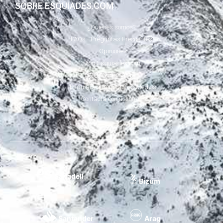
SOBRE ESQUIADES.COM
¿Quiénes somos?
FAQs - Preguntas Frecuentes
Opiniones
Blog Esquiades.com
Web Corporativa
Esquiades.Com En Los Medios
Contacta con nosotros
Sabadell
Bizum
Santander
Arag