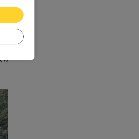
stás
tras
. En
ante
amos
, la