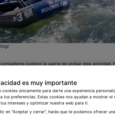
fting
!
compañeros tuvieron la suerte de probar esta actividad. 
e volverían a repetir sin dudarlo ¿y para los demás? Tienen
vacidad es muy importante
s cookies únicamente para darte una experiencia personali
a tus preferencias. Estas cookies nos ayudan a mostrar el
tus intereses y optimizar nuestra web para ti.
clic en "Aceptar y cerrar", harás que te podamos ofrecer un