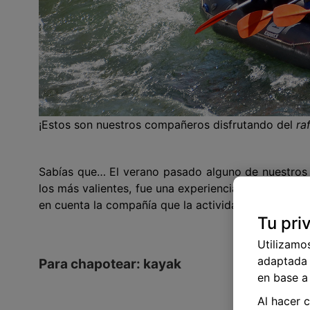
¡Estos son nuestros compañeros disfrutando del
ra
Sabías que… El verano pasado alguno de nuestros 
los más valientes, fue una experiencia increíble qu
en cuenta la compañía que la actividad
Tu pri
Utilizamo
adaptada 
Para chapotear: kayak
en base a 
Al hacer 