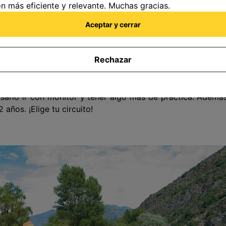
y en la belleza de su desplazamiento: sentirás que te e
n más eficiente y relevante. Muchas gracias.
, serán tus propios brazos los que te harán avanzar mien
Aceptar y cerrar
Rechazar
icas más recomendadas cuando el calor empieza a apretar
idades: por un lado, si quieres disfrutar de una refresc
ranquilas
; si lo que buscas es adrenalina, te recomend
esario ir con monitor y tener algo más de práctica. Además
años. ¡Elige tu circuito!