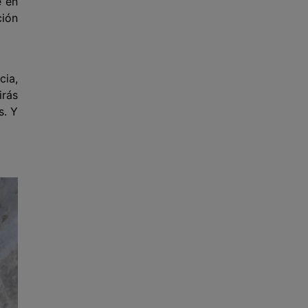
e en
ción
cia,
rás
s. Y