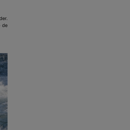
der.
e de