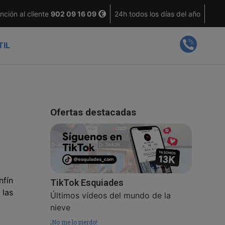
nción al cliente
902 09 16 09
24h todos los días del año
TIL
Ofertas destacadas
nfín
TikTok Esquiades
 las
Últimos vídeos del mundo de la
nieve
¡No me lo pierdo!