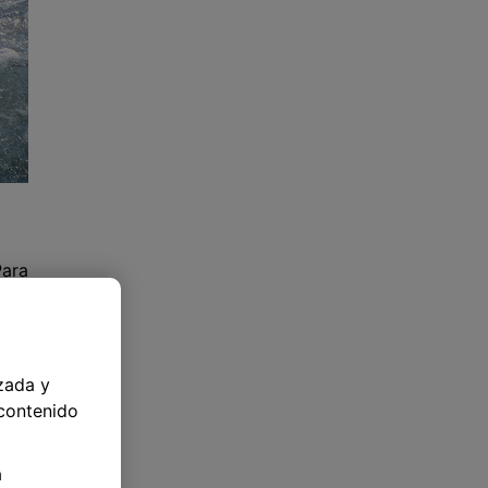
Para
 más
zada y
 contenido
a