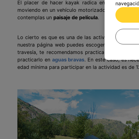
El placer de hacer kayak radica en la simpleza 
navegació
moviendo en un vehículo motorizado y, sin embargo
contemplas un
paisaje de película
.
Lo cierto es que es una de las actividades acuát
nuestra página web puedes escoger distintas modal
travesía, te recomendamos practicarlo en
aguas t
practicarlo en
aguas bravas
. En este caso, es nec
edad mínima para participar en la actividad es de 12 