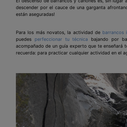
El descenso de barrancos y cañones es, sin lugar a
descender por el cauce de una garganta afrontand
están aseguradas!
Para los más novatos, la actividad de
barrancos i
puedes
perfeccionar tu técnica
bajando por bar
acompañado de un guía experto que te enseñará to
recuerda: para practicar cualquier actividad en el a