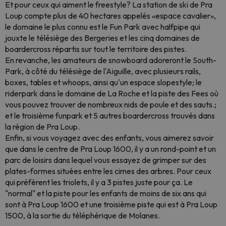
Et pour ceux qui aiment le freestyle? La station de ski de Pra
Loup compte plus de 40 hectares appelés «espace cavalier»,
le domaine le plus connu est le Fun Park avec halfpipe qui
jouxte le télésiège des Bergeries et les cinq domaines de
boardercross répartis sur tout le territoire des pistes.
En revanche, les amateurs de snowboard adoreront le South-
Park, à côté du télésiège de l'Aiguille, avec plusieurs rails,
boxes, tables et whoops, ainsi qu'un espace slopestyle; le
riderpark dans le domaine de La Roche et la piste des Fees où
vous pouvez trouver de nombreux nids de poule et des sauts.;
et le troisième funpark et 5 autres boardercross trouvés dans
la région de Pra Loup.
Enfin, si vous voyagez avec des enfants, vous aimerez savoir
que dans le centre de Pra Loup 1600, il y a un rond-point et un
parc de loisirs dans lequel vous essayez de grimper sur des
plates-formes situées entre les cimes des arbres. Pour ceux
qui préfèrent les triolets, il y a 3 pistes juste pour ça. Le
"normal" et la piste pour les enfants de moins de six ans qui
sont à Pra Loup 1600 et une troisième piste qui est à Pra Loup
1500, à la sortie du téléphérique de Molanes.