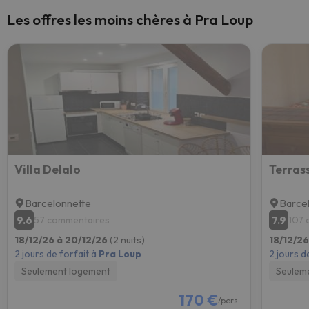
Les offres les moins chères à Pra Loup
Villa Delalo
Barcelonnette
Barce
9.6
7.9
57 commentaires
107 
18/12/26 à 20/12/26
(2 nuits)
18/12/2
2 jours de forfait à
Pra Loup
2 jours d
Seulement logement
Seulem
170 €
/pers.