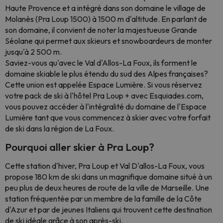
Haute Provence et a intégré dans son domaine le village de
Molanès (Pra Loup 1500) à 1500 m d'altitude. En parlant de
son domaine, il convient de noter la majestueuse Grande
Séolane qui permet aux skieurs et snowboardeurs de monter
jusqu'à 2 500 m.
Saviez-vous qu'avec le Val d'Allos-La Foux, ils forment le
domaine skiable le plus étendu du sud des Alpes françaises?
Cette union est appelée Espace Lumière. Si vous réservez
votre pack de ski à l'hôtel Pra Loup + avec Esquiades.com,
vous pouvez accéder à l'intégralité du domaine de l'Espace
Lumière tant que vous commencez à skier avec votre forfait
de ski dans la région de La Foux.
Pourquoi aller skier à Pra Loup?
Cette station d'hiver, Pra Loup et Val D'allos-La Foux, vous
propose 180 km de ski dans un magnifique domaine situé à un
peu plus de deux heures de route de la ville de Marseille. Une
station fréquentée par un membre de la famille de la Côte
d'Azur et par de jeunes Italiens qui trouvent cette destination
de ski idéale grâce à son après-ski.