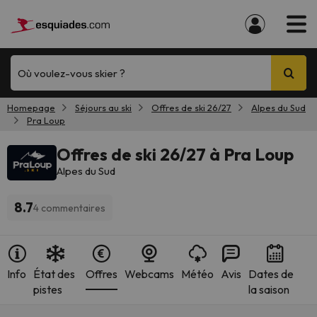
Où voulez-vous skier ?
Homepage
Séjours au ski
Offres de ski 26/27
Alpes du Sud
Pra Loup
Offres de ski 26/27 à Pra Loup
Alpes du Sud
8.7
4 commentaires
Info
État des
Offres
Webcams
Météo
Avis
Dates de
pistes
la saison