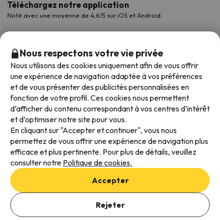
Téléchargez notre application
Noté avec une moyenne de 4,6/5 sur iOS et Android.
Nous respectons votre vie privée
Nous utilisons des cookies uniquement afin de vous offrir
une expérience de navigation adaptée à vos préférences
et de vous présenter des publicités personnalisées en
fonction de votre profil. Ces cookies nous permettent
d’afficher du contenu correspondant à vos centres d’intérêt
et d’optimiser notre site pour vous.
Modes de paiement disponibles
En cliquant sur "Accepter et continuer", vous nous
permettez de vous offrir une expérience de navigation plus
efficace et plus pertinente. Pour plus de détails, veuillez
consulter notre
Politique de cookies.
Conditions générales d'utilisation
Accepter
Protection des données
Politique en matière de cookies
Rejeter