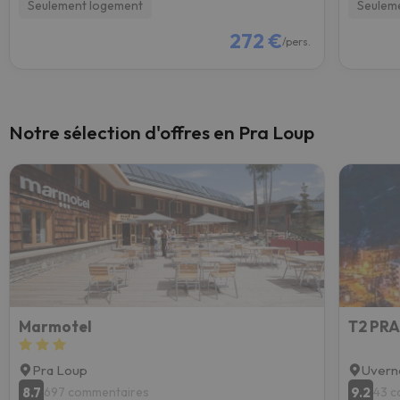
Seulement logement
Seulem
272 €
/pers.
Notre sélection d'offres en Pra Loup
Marmotel
Pra Loup
Uvern
8.7
9.2
697 commentaires
43 c