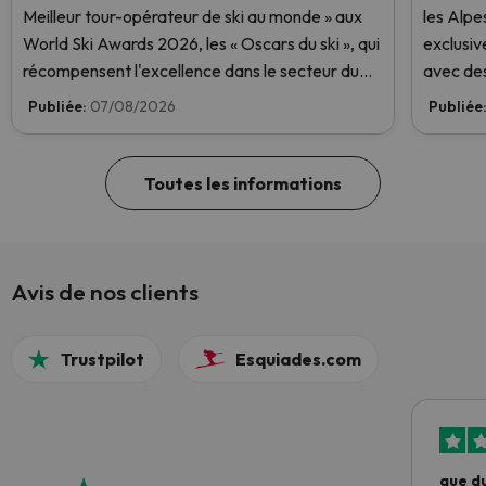
Meilleur tour-opérateur de ski au monde » aux
les Alpe
World Ski Awards 2026, les « Oscars du ski », qui
exclusiv
récompensent l'excellence dans le secteur du
avec des
ski. Votez dès maintenant et aidez-nous à
Publiée:
07/08/2026
Publiée
atteindre la première place !
Toutes les informations
Avis de nos clients
Trustpilot
Esquiades.com
que du