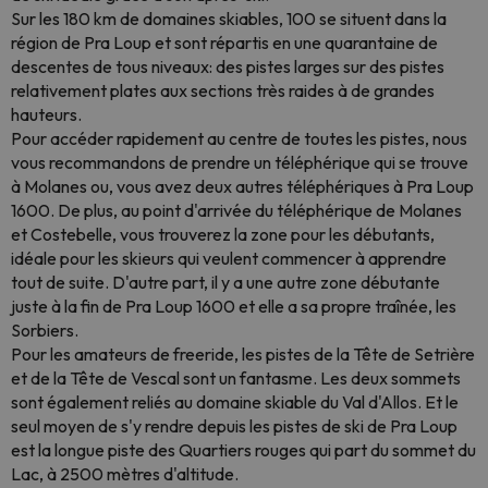
Sur les 180 km de domaines skiables, 100 se situent dans la
région de Pra Loup et sont répartis en une quarantaine de
descentes de tous niveaux: des pistes larges sur des pistes
relativement plates aux sections très raides à de grandes
hauteurs.
Pour accéder rapidement au centre de toutes les pistes, nous
vous recommandons de prendre un téléphérique qui se trouve
à Molanes ou, vous avez deux autres téléphériques à Pra Loup
1600. De plus, au point d'arrivée du téléphérique de Molanes
et Costebelle, vous trouverez la zone pour les débutants,
idéale pour les skieurs qui veulent commencer à apprendre
tout de suite. D'autre part, il y a une autre zone débutante
juste à la fin de Pra Loup 1600 et elle a sa propre traînée, les
Sorbiers.
Pour les amateurs de freeride, les pistes de la Tête de Setrière
et de la Tête de Vescal sont un fantasme. Les deux sommets
sont également reliés au domaine skiable du Val d'Allos. Et le
seul moyen de s'y rendre depuis les pistes de ski de Pra Loup
est la longue piste des Quartiers rouges qui part du sommet du
Lac, à 2500 mètres d'altitude.