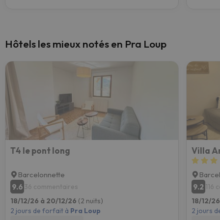
Hôtels les mieux notés en Pra Loup
T4 le pont long
Villa A
Barcelonnette
Barce
9.6
9.2
36 commentaires
116 
18/12/26 à 20/12/26
(2 nuits)
18/12/2
2 jours de forfait à
Pra Loup
2 jours d