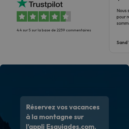
Nous 
pour 
somme
4.4 sur 5 sur la base de 2239 commentaires
Sand
Réservez vos vacances
à la montagne sur
l’appli Esquiades.com.