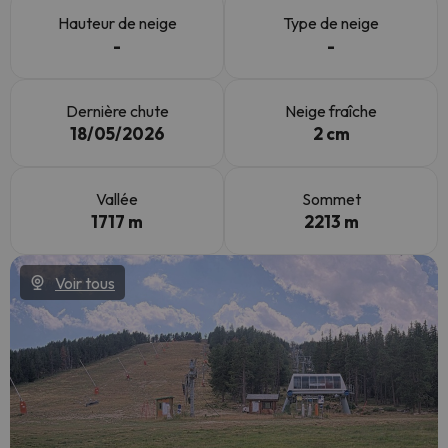
Hauteur de neige
Type de neige
-
-
Dernière chute
Neige fraîche
18/05/2026
2 cm
Vallée
Sommet
1717 m
2213 m
Voir tous