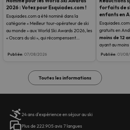
Nommé pour les World Ski Awards
Réductions sp
2026 : Votez pour Esquiades.com !
forfaits de s
enfants en 
Esquiades.com a été nominé dans la
Esquiades.com 
catégorie « Meilleur tour-opérateur de ski
gratuits en And
au monde » aux World Ski Awards 2026, les
moins de 12 a
« Oscars du ski », qui récompensent
ayant au moins u
l'excellence dans le secteur du ski. Votez
enfant aura un f
dès maintenant et aidez-nous à atteindre la
Publiée:
07/08/2026
Publiée:
01/08
savoir plus ici.
première place !
Toutes les informations
24 ans d'expérience en séjour au ski
Plus de 222.905 avis 7 langues