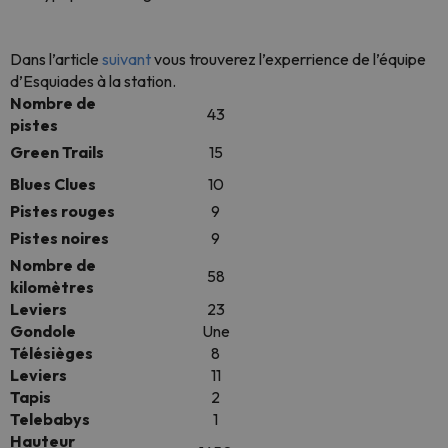
Dans l’article
suivant
vous trouverez l’experrience de l’équipe
d’Esquiades à la station.
Nombre de
43
pistes
Green Trails
15
Blues Clues
10
Pistes rouges
9
Pistes noires
9
Nombre de
58
kilomètres
Leviers
23
Gondole
Une
Télésièges
8
Leviers
11
Tapis
2
Telebabys
1
Hauteur