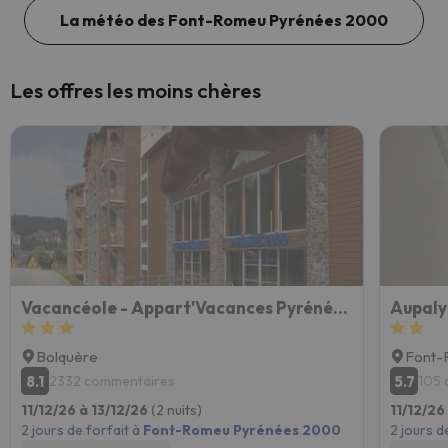
La météo des Font-Romeu Pyrénées 2000
Les offres les moins chères
Vacancéole - Appart'Vacances Pyrénées 2000
Aupaly
Bolquère
Font-
8.1
5.7
2332 commentaires
105 
11/12/26 à 13/12/26
(2 nuits)
11/12/26
2 jours de forfait à
Font-Romeu Pyrénées 2000
2 jours d