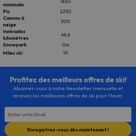
1650
minimale
Pic
2250
Canons à
500
neige
Innivados
46,4
kilomètres
Snowpark
Oui
Miles ski
111
Profitez des meilleurs offres de ski!
Abonnez-vous à notre Newsletter mensuelle et
recevez les meilleures offres de ski pour l'hiver.
Entrer votre Email
Enregistrez-vous dès maintenant !