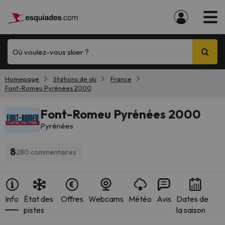
Où voulez-vous skier ?
Homepage
Stations de ski
France
Font-Romeu Pyrénées 2000
Font-Romeu Pyrénées 2000
Pyrénées
8
280 commentaires
Info
État des
Offres
Webcams
Météo
Avis
Dates de
pistes
la saison