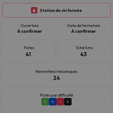
Station de ski fermée
Ouverture
Date de fermeture
A confirmer
A confirmer
Pistes
Total Kms
41
43
Remontées mécaniques
24
Pistes par difficulté
16
10
7
8