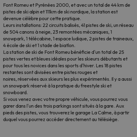
Font Romeu et Pyrénées 2000, et avec un total de 44 km de
pistes de ski alpin et 111km de ski nordique, la station est
devenue célèbre pour cette pratique.
Leurs installations: 22 circuits balisés, 41 pistes de ski, un réseau
de 504 canons à neige, 23 remontées mécaniques, 1
snowpark, 1 télécabine, 1 espace ludique, 2 pistes de traineaux,
4 école de ski et 1 stade de biatlon.
La station de ski de Font Romeu bénéficie d'un total de 25
pistes vertes et bleues idéales pour les skieurs débutants et
pour tous les novices dans les sports d'hiver. Les 18 pistes
restantes sont divisées entre pistes rouges et
noires, réservées aux skieurs les plus expérimentés. Il y a aussi
un snowpark réservé à la pratique du freestyle ski et
snowboard.
Si vous venez avec votre propre véhicule, vous pourrez vous
garer dans l'un des trois parkings sont situés à la gare. Aux
pieds des pistes, vous trouverez le garage La Calme, à partir
duquel vous pourrez accéder directement au télésiège.