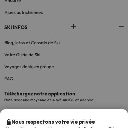
Andorre
Alpes autrichiennes
SKI INFOS
Blog, Infos et Conseils de Ski
Votre Guide de Ski
Voyages de ski en groupe
FAQ
Téléchargez notre application
Noté avec une moyenne de 4,6/5 sur iOS et Android.
Nous respectons votre vie privée