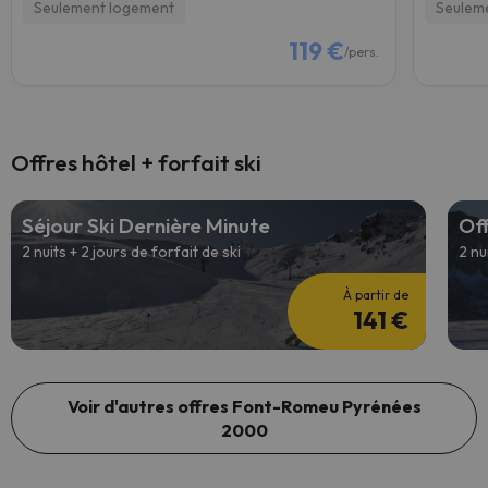
Seulement logement
Seulem
119 €
/pers.
Offres hôtel + forfait ski
Séjour Ski Dernière Minute
Off
2 nuits + 2 jours de forfait de ski
2 nu
À partir de
141 €
Voir d'autres offres Font-Romeu Pyrénées
2000