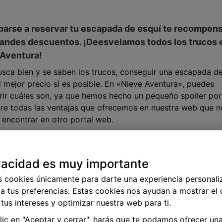
parse a reservar tu escapada de esquí te recompen
andes descuentos. ¡Deesvelamos todos los trucos 
 Aventura!
usca bien y se saben los trucos, conseguir una escapada d
l mejor precio sí es posible. En «Nieve Aventura», puedes
ir cuáles son, ya que hemos hecho un pequeño spoiler por 
re todas las ventajas que ofrecemos en nuestra web que n
encontrar en otro portal web.
ctubre, 2022
Seguir ley
vacidad es muy importante
s cookies únicamente para darte una experiencia personali
a tus preferencias. Estas cookies nos ayudan a mostrar el
tus intereses y optimizar nuestra web para ti.
clic en "Aceptar y cerrar", harás que te podamos ofrecer un