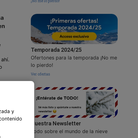
¡No me lo pierdo!
sa
en
e
Temporada 2024/25
Ofertones para la temporada ¡No me
ahí.
lo pierdo!
o
Ver ofertas
endo
zada y
 contenido
Nuestra Newsletter
Todo sobre el mundo de la nieve
a