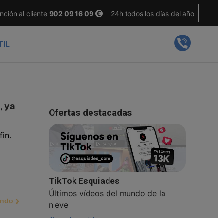
nción al cliente
902 09 16 09
24h todos los días del año
TIL
, ya
Ofertas destacadas
in.
TikTok Esquiades
Últimos vídeos del mundo de la
endo
nieve