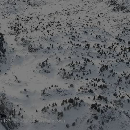
teles Grandvalira
oteles Port Ainé
eles Baqueira Beret
teles Sierra Nevada
Hoteles Boí Taüll
hos 127-129, 43204 Reus (Tarragona)