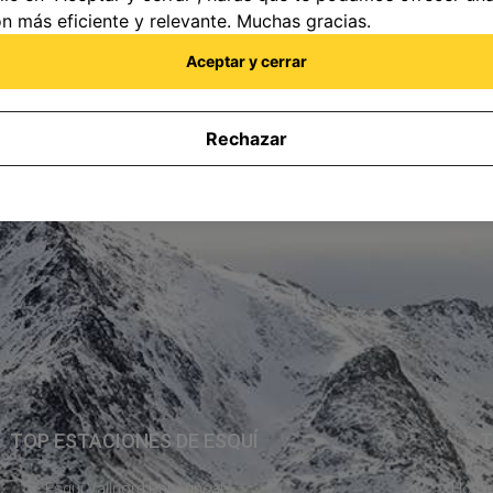
n más eficiente y relevante. Muchas gracias.
Aceptar y cerrar
Rechazar
TOP ESTACIONES DE ESQUÍ
T
Esquí Vallnord Pal-Arinsal
Hotele