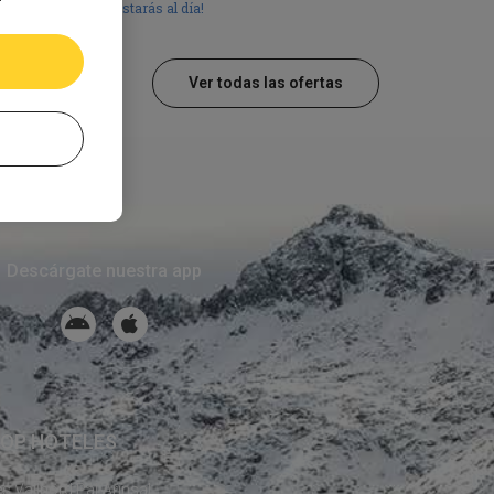
¡Estarás al día!
Ver todas las ofertas
Descárgate nuestra app
OP HOTELES
s Vallnord Pal-Arinsal