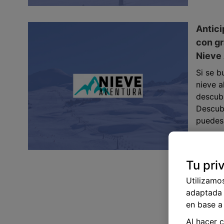
Antici
con gr
Nieve
Si se b
nieve a
descubr
Descub
puedes 
28 de o
Tu pri
Utilizamo
adaptada 
en base a 
Al hacer 