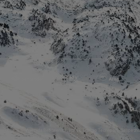
Esquí Grandvalira
Ho
Esquí Formigal
H
Esquí Port Ainé
Hot
Esquí Baqueira Beret
Ho
Esquí Sierra Nevada
Esquí Boí Taüll
:
Seguridad y
Santander
Arag
confianza:
s
Avenida Bellissens, núm. 42, Edificio Tecnoparc. Despac