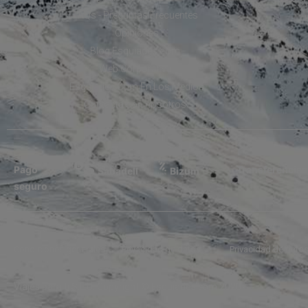
FAQs - Preguntas Frecuentes
Opiniones
Blog Esquiades.com
Web Corporativa
Esquiades.Com En Los Medios
Contacta con nosotros
Pago
Transferencias
Sabadell
Bizum
seguro
Condiciones generales
Privacidad de datos
Privacidad de dato
Viajes para ti S.L.U. Copyright © Esquiades.com 2020