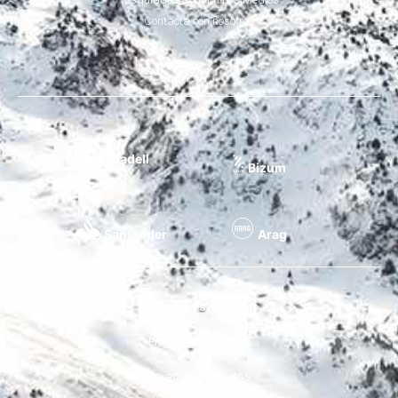
Contacta con nosotros
Sabadell
Bizum
Santander
Arag
Condiciones generales
Privacidad de datos
Privacidad de datos