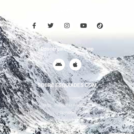
¡Síguenos!
Descárgate nuestra app
SOBRE ESQUIADES.COM
¿Quiénes somos?
FAQs - Preguntas Frecuentes
Opiniones
Blog Esquiades.com
Web Corporativa
Esquiades.Com En Los Medios