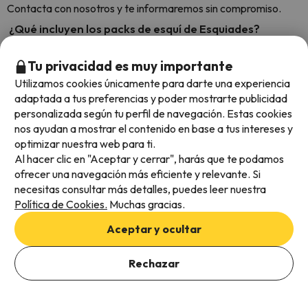
Contacta con nosotros y te informaremos sin compromiso.
¿Qué incluyen los packs de esquí de Esquiades?
Los
packs
de esquí de Esquiades incluyen el alojamiento en un
apartamento u hotel, en la categoría y régimen de estancia
Tu privacidad es muy importante
que elijas, y el forfait. Si lo deseas, puedes agregar otros
Utilizamos cookies únicamente para darte una experiencia
servicios durante el proceso de reserva, como el alquiler del
adaptada a tus preferencias y poder mostrarte publicidad
material de esquí, clases de esquí o snowboard, las comidas,
personalizada según tu perfil de navegación. Estas cookies
un coche de alquiler y actividades après-ski. Si vas a esquiar en
nos ayudan a mostrar el contenido en base a tus intereses y
Andorra, tienes la posibilidad de adquirir
tu entrada a Caldea
,
optimizar nuestra web para ti.
el mayor centro termolúdico del sur de Europa. Nuestras
Al hacer clic en "Aceptar y cerrar", harás que te podamos
ofertas de viaje no incluyen el desplazamiento hasta la
ofrecer una navegación más eficiente y relevante. Si
estación de esquí seleccionada.
necesitas consultar más detalles, puedes leer nuestra
Política de Cookies.
Muchas gracias.
¿En qué fechas puedo reservar un viaje a la nieve en
Esquiades?
Aceptar y ocultar
Por lo general, la temporada de esquí en España va de finales
de noviembre, en el caso de algunas estaciones del Pirineo
Rechazar
catalán, hasta principios de mayo, como ocurre en las
ofertas
de esquí en Sierra Nevada
. Sin embargo, en nuestro sitio web
encontrarás ofertas de esquí para esquiar durante todo el año: