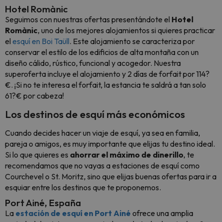
Hotel Romànic
Seguimos con nuestras ofertas presentándote el
Hotel
Romànic
, uno de los mejores alojamientos si quieres practicar
el
esquí en Boi Taüll
. Este alojamiento se caracteriza por
conservar el estilo de los edificios de alta montaña con un
diseño cálido, rústico, funcional y acogedor. Nuestra
superoferta incluye el alojamiento y 2 días de forfait por 114?
€. ¡Si no te interesa el forfait, la estancia te saldrá a tan solo
61?€ por cabeza!
Los destinos de esquí más económicos
Cuando decides hacer un viaje de esquí, ya sea en familia,
pareja o amigos, es muy importante que elijas tu destino ideal.
Si lo que quieres es
ahorrar el máximo de dinerillo
, te
recomendamos que no vayas a estaciones de esquí como
Courchevel o St. Moritz, sino que elijas buenas ofertas para ir a
esquiar entre los destinos que te proponemos.
Port Ainé, España
La
estación de esquí en Port Ainé
ofrece una amplia