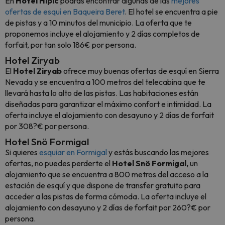
En
Hotel Hípic
podrás encontrar algunas de las
mejores
ofertas de esquí en Baqueira Beret
. El hotel se encuentra a pie
de pistas y a 10 minutos del municipio. La oferta que te
proponemos incluye el alojamiento y 2 días completos de
forfait, por tan solo 186€ por persona.
Hotel Ziryab
El
Hotel Ziryab
ofrece muy buenas ofertas de esquí en Sierra
Nevada y se encuentra a 100 metros del telecabina que te
llevará hasta lo alto de las pistas. Las habitaciones están
diseñadas para garantizar el máximo confort e intimidad. La
oferta incluye el alojamiento con desayuno y 2 días de forfait
por 308?€ por persona.
Hotel Snö Formigal
Si quieres
esquiar en Formigal
y estás buscando las mejores
ofertas, no puedes perderte el
Hotel Snö Formigal,
un
alojamiento que se encuentra a 800 metros del acceso a la
estación de esquí y que dispone de transfer gratuito para
acceder a las pistas de forma cómoda. La oferta incluye el
alojamiento con desayuno y 2 días de forfait por 260?€ por
persona.