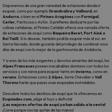
Disponemos de una gran variedad de estaciones donde ir
esquiar, como por ejemplo
Grandvalira y Vallnord
, en
Andorra
, o bien en el
Pirineo Aragónes
con
Formigal
,
Cerler
, Panticosa o Astún. Si prefieres deslizarte por las
colinas catalanas, el Pirineo Catalán ofrece una variada oferta
de estaciones de esquí como
Baqueira Beret, Port Ainé o
Boí Taüll
. Si lo deseas, también podrás esquiar más al sur, en
Sierra Nevada, donde gozarás del privilegio de combinar unos
días de esquí con lo mejor de la gastronomía de Andalucía.
Y si eres de los más exigentes y devotos amantes del esquí, los
Alpes Franceses
poseen inacabables dominios con todos los
servicios y con nieve para esquiar tanto en
invierno
, como en
verano
. Estaciones como
2 Alpes
, Serre Chevalier o
Vall
Thorens
harán que pases unas esquiadas inolvidables.
Descubre todos los destinos de esquí que te ofrecemos en
Esquiades.com
, ¡elige el tuyo y disfruta!
¡Las mejores ofertas de esquí ya han salido a la venta!
¡Corre porque nos las quitan de las manos!