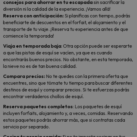
consejos para ahorrar en tu escapada
sin sacrificar la
diversión ni la calidad de la experiencia. ¡Vamos allá!
Reserva con anticipación:
Si planificas con tiempo, podrás
beneficiarte de descuentos en el forfait, el alojamiento y el
transporte de tu viaje. ¡Reserva tu experiencia antes de que
comience la temporada!
Viaja en temporada baja
: Otra opción puede ser esperarte
a que las pistas de esquí se vacíen, ya que es cuando
encontrarás buenos precios. No obstante, en esta temporada,
la nieve no es de tan buena calidad.
Compara precios:
No te quedes con la primera oferta que
encuentres, sino que tómate tu tiempo para buscar diferentes
destinos de esquí y comparar precios. Si te esfuerzas podrás
encontrar verdaderos chollos de esquí.
Reserva paquetes completos
: Los paquetes de esquí
incluyen forfaits, alojamiento y, a veces, comidas. Reservando
estos paquetes podrás ahorrar más, que si contratas cada
servicio por separado.
Cocina tu propia comida:
Si no te importa cocinar en tus