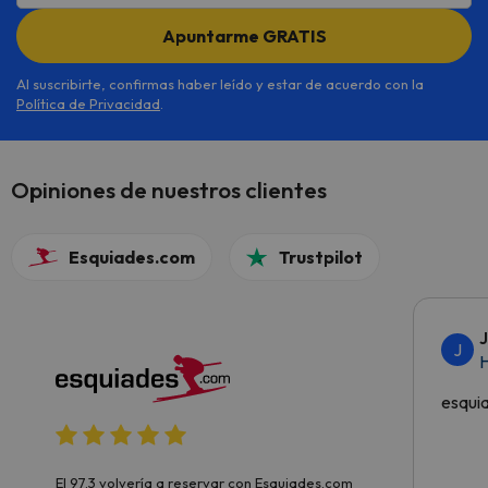
Apuntarme GRATIS
Al suscribirte, confirmas haber leído y estar de acuerdo con la
Política de Privacidad
.
Opiniones de nuestros clientes
Esquiades.com
Trustpilot
J
H
esqui
El 97.3 volvería a reservar con Esquiades.com