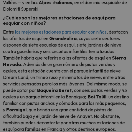
Vallées— y en
los Alpes italianos,
en el dominio esquiable de
Dolomiti Superski.
¿Cuáles son las mejores estaciones de esquí para
esquiar con niños?
Entre
las mejores estaciones para esquiar con niños
, destacan
las ofertas de esquí en
Grandvalira
, cuyos siete sectores
disponen de siete escuelas de esquí, siete jardines de nieve,
cuatro guarderías y seis circuitos infantiles tematizados.
También habría que referirse a las ofertas de esquí en
Sierra
Nevada
. Además de un gran número de pistas verdes y
azules, esta estación cuenta con el parque infantil de nieve
Dream Land, un trineo ruso y minimotos de nieve, entre otros
servicios pensados para los más jóvenes. Del mismo modo, se
puede optar por
Baqueira Beret
, con seis pistas verdes y 43
azules y un parque infantil en la Bonaigua;
Boí Taüll
, un destino
familiar con pistas anchas y cómodas para los más pequeños,
y
Formigal
, que brinda una gran cantidad de pistas de
dificultad baja y el jardín de nieve de Anayet. No obstante,
también puedes decantarte por otras muchas estaciones de
esquí para familias en Francia y otros destinos europeos.