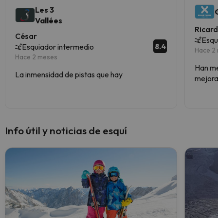
Les 3
Vallées
Ricar
César
Esqu
8.4
Esquiador intermedio
Hace 2
Hace 2 meses
Han mej
La inmensidad de pistas que hay
mejorad
Info útil y noticias de esquí