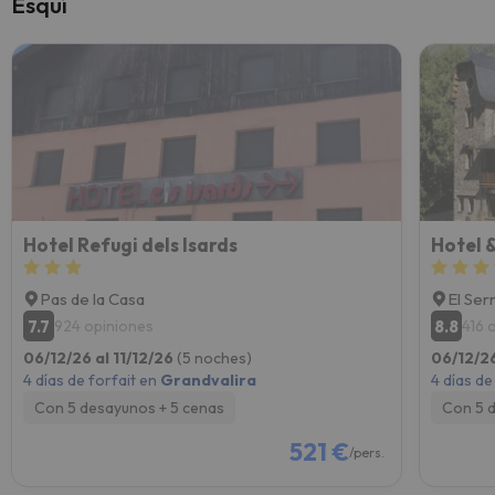
Esquí
Hotel Refugi dels Isards
Hotel &
Pas de la Casa
El Ser
7.7
8.8
924 opiniones
416 
06/12/26 al 11/12/26
(5 noches)
06/12/26
4 días de forfait en
Grandvalira
4 días de
Con 5 desayunos + 5 cenas
Con 5 
521 €
/pers.