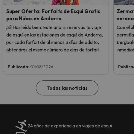
Super Oferta: Forfaits de Esquí Gratis
Zermatt
para Niños en Andorra
verano
¡Sí! Has leído bien. Este año, si reservas tu viaje
Cae el ú
de esquí en las estaciones de esquí de Andorra,
permitía
por cada forfait de al menos 3 días de adulto,
Bergbah
obtendrás el mismo número de días de forfait
inmediat
para 1 niño totalmente GRATIS. Entra e
Rosa por
infórmate aquí.
siquiera
Publicada:
01/08/2026
Publica
Todas las noticias
24 años de experiencia en viajes de esquí