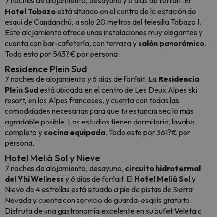
7 noches de alojamiento, desayuno y 6 días de forfait. El
Hotel Tobazo
está situado en el centro de la estación de
esquí de Candanchú, a solo 20 metros del telesilla Tobazo I.
Este alojamiento ofrece unas instalaciones muy elegantes y
cuenta con bar-cafetería, con terraza y
salón panorámico
.
Todo esto por 543?€ por persona.
Residence Plein Sud
7 noches de alojamiento y 6 días de forfait. La
Residencia
Plein Sud
está ubicada en el centro de Les Deux Alpes ski
resort, en los Alpes franceses, y cuenta con todas las
comodidades necesarias para que tu estancia sea lo más
agradable posible. Los estudios tienen dormitorio, lavabo
completo y
cocina equipada
. Todo esto por 361?€ por
persona.
Hotel Meliá Sol y Nieve
7 noches de alojamiento, desayuno,
circuito hidrotermal
del Yhi Wellness
y 6 días de forfait. El
Hotel Meliá Sol
y
Nieve de 4 estrellas está situado a pie de pistas de Sierra
Nevada y cuenta con servicio de guarda-esquís gratuito.
Disfruta de una gastronomía excelente en su bufet
Veleta
o