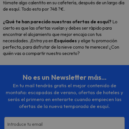
tómate algo calentito en su cafetería, después de un largo día
de esquí. Todo esto por 748 ?€.
¿Qué te han parecido nuestras ofertas de esquí?
Lo
cierto es que las ofertas vuelan y debes ser rápido para
encontrar el alojamiento que mejor encaja con tus
necesidades. ¡Entra ya en
Esquiades
y elige tu promoción
perfecta, para disfrutar de la nieve como te mereces! ¿Con
quién vas a compartir nuestro secreto?
No es un Newsletter más...
En tu mail tendrás gratis el mejor contenido de
montaña: escapadas de verano, ofertas de hoteles y
serás el primero en enterarte cuando empiecen las
ofertas de la nueva temporada de esquí.
Introduce tu email