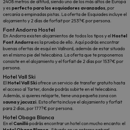
2408 metros de altitud, siendo uno de los más altos de Europa
y es
perfecto para los esquiadores avanzados
, por
cercanía a empinadas pistas. La oferta de Esquiades incluye el
alojamiento y 2 días de forfait por 253?€ por persona.
Font Andorra Hostel
En Andorra existen alojamientos de todos los tipos y el
Hostel
Font Andorra
es la prueba de ello. Aquí podrás encontrar
buenas ofertas de esquí en Vallnord, además de estar situado
en el mismo pie del telecabina. La oferta que te proponemos
consiste en el alojamiento y el forfait de 2 días por 153?€ por
persona.
Hotel Vall Ski
El
Hotel Vall Ski
ofrece un servicio de transfer gratuito hasta
el acceso al Tarter, donde podrás subirte en el telecabina.
Además, si quieres relajarte, tiene una pequeña zona con
sauna y jacuzzi
. Esta oferta incluye el alojamiento y forfait
para 2 días, por 177?€ por persona.
Hotel Obaga Blanca
En el
Canilló
podrás encontrar un hotel con mucho encanto: el
Hotel Obaga Blanca
. Situado en un entorno natural