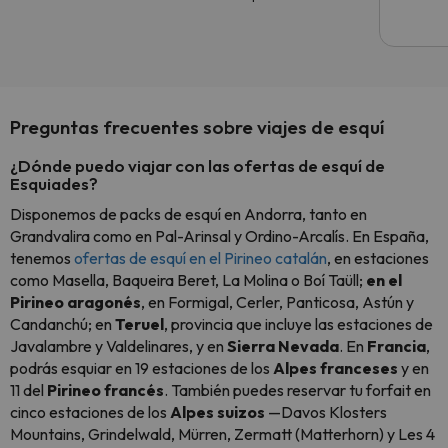
Preguntas frecuentes sobre viajes de esquí
¿Dónde puedo viajar con las ofertas de esquí de
Esquiades?
Disponemos de packs de esquí en Andorra, tanto en
Grandvalira como en Pal-Arinsal y Ordino-Arcalís. En España,
tenemos
ofertas de esquí en el Pirineo catalán
, en estaciones
como Masella, Baqueira Beret, La Molina o Boí Taüll;
en el
Pirineo aragonés
, en Formigal, Cerler, Panticosa, Astún y
Candanchú; en
Teruel
, provincia que incluye las estaciones de
Javalambre y Valdelinares, y en
Sierra Nevada
. En
Francia
,
podrás esquiar en 19 estaciones de los
Alpes franceses
y en
11 del
Pirineo francés
. También puedes reservar tu forfait en
cinco estaciones de los
Alpes suizos
—Davos Klosters
Mountains, Grindelwald, Mürren, Zermatt (Matterhorn) y Les 4