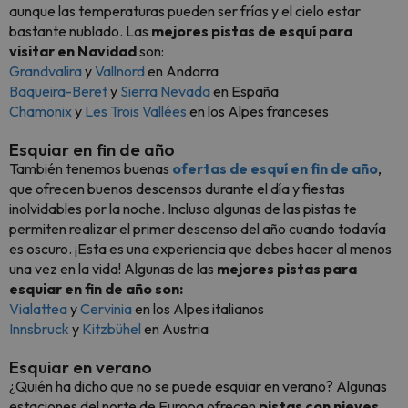
aunque las temperaturas pueden ser frías y el cielo estar
bastante nublado. Las
mejores pistas de esquí para
visitar en Navidad
son:
Grandvalira
y
Vallnord
en Andorra
Baqueira-Beret
y
Sierra Nevada
en España
Chamonix
y
Les Trois Vallées
en los Alpes franceses
Esquiar en fin de año
También tenemos buenas
ofertas de esquí en fin de año
,
que ofrecen buenos descensos durante el día y fiestas
inolvidables por la noche. Incluso algunas de las pistas te
permiten realizar el primer descenso del año cuando todavía
es oscuro. ¡Esta es una experiencia que debes hacer al menos
una vez en la vida! Algunas de las
mejores pistas para
esquiar en fin de año son:
Vialattea
y
Cervinia
en los Alpes italianos
Innsbruck
y
Kitzbühel
en Austria
Esquiar en verano
¿Quién ha dicho que no se puede esquiar en verano? Algunas
estaciones del norte de Europa ofrecen
pistas con nieves