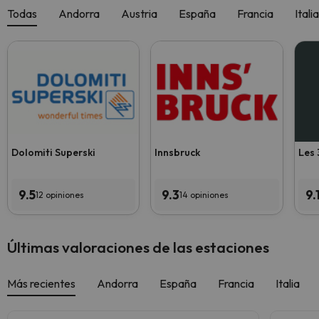
Todas
Andorra
Austria
España
Francia
Italia
Dolomiti Superski
Innsbruck
Les 
9.5
9.3
9.
12 opiniones
14 opiniones
Últimas valoraciones de las estaciones
Más recientes
Andorra
España
Francia
Italia