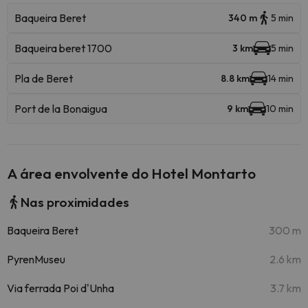
Baqueira Beret
340 m
5 min
Baqueira beret 1700
3 km
5 min
Pla de Beret
8.8 km
14 min
Port de la Bonaigua
9 km
10 min
A área envolvente do Hotel Montarto
Nas proximidades
Baqueira Beret
300 m
PyrenMuseu
2.6 km
Via ferrada Poi d'Unha
3.7 km