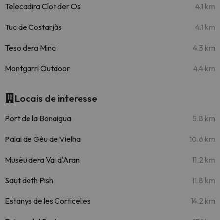
Telecadira Clot der Os
4.1 km
Tuc de Costarjàs
4.1 km
Teso dera Mina
4.3 km
Montgarri Outdoor
4.4 km
Locais de interesse
Port de la Bonaigua
5.8 km
Palai de Gèu de Vielha
10.6 km
Musèu dera Val d'Aran
11.2 km
Saut deth Pish
11.8 km
Estanys de les Corticelles
14.2 km