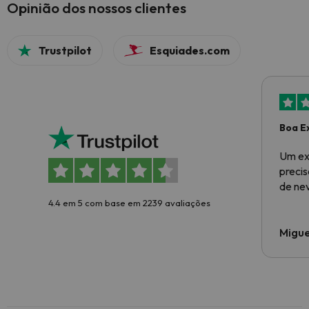
Opinião dos nossos clientes
Trustpilot
Esquiades.com
Boa E
Um ex
preci
de ne
4.4 em 5 com base em 2239 avaliações
Migue