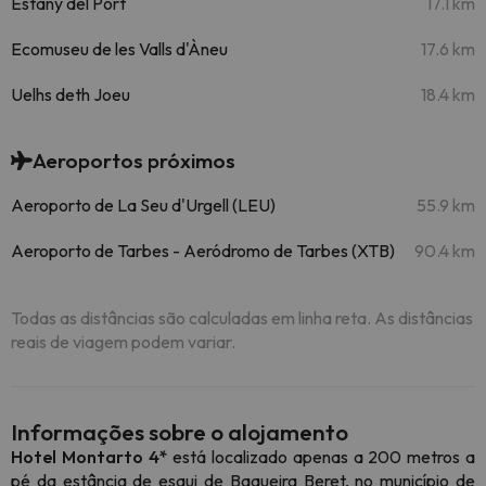
Estany del Port
17.1 km
Ecomuseu de les Valls d'Àneu
17.6 km
Uelhs deth Joeu
18.4 km
Aeroportos próximos
Aeroporto de La Seu d'Urgell (LEU)
55.9 km
Aeroporto de Tarbes - Aeródromo de Tarbes (XTB)
90.4 km
Todas as distâncias são calculadas em linha reta. As distâncias
reais de viagem podem variar.
Informações sobre o alojamento
Hotel Montarto 4*
está localizado apenas a 200 metros a
pé da estância de esqui de Baqueira Beret, no município de