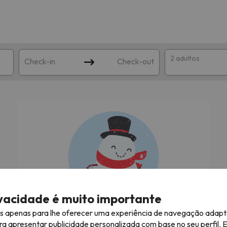
2 adultos
Check-in
Check-out
ha
corresponda à sua pesquisa. Tente modificar o destino.
ivacidade é muito importante
es apenas para lhe oferecer uma experiência de navegação adapt
À procura das melhores férias na neve!
ra apresentar publicidade personalizada com base no seu perfil. 