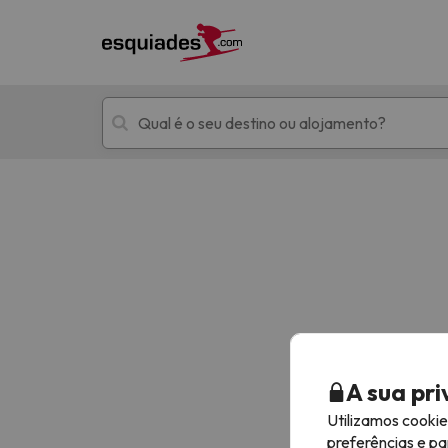
Férias na neve
Hotéis de montan
Oops, não encontramos nenhum resultado que 
A sua pr
Utilizamos cooki
preferências e pa