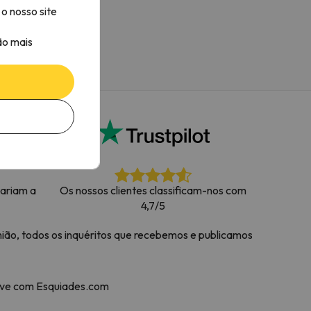
o nosso site
ão mais
tariam a
Os nossos clientes classificam-nos com
4,7/5
ião, todos os inquéritos que recebemos e publicamos
neve com Esquiades.com