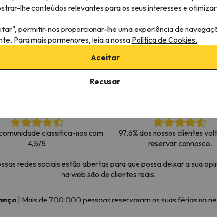
rar-lhe conteúdos relevantes para os seus interesses e otimizar 
 caminho. Assim que encontrar a sua bússola, estará de volta.
itar", permitir-nos proporcionar-lhe uma experiência de navegaç
ante. Para mais pormenores, leia a nossa
Política de Cookies.
Aceitar
Recusar
comunidade classifica-nos com
97,6% dos nossos clientes vol
4,5/5
reservar connosco.
as redes sociais estão abertas para que possa deixar a sua opin
na web são de clientes reais.
iança
|
Mais de 700 000 pessoas reservaram as suas férias na 