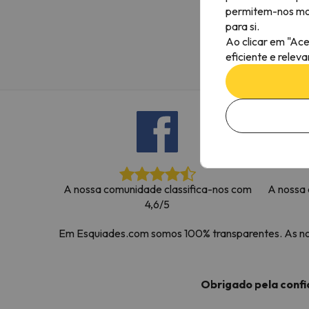
permitem-nos most
Bem, parece que o nosso Seeker perdeu o seu
para si.
Ao clicar em "Ace
eficiente e relev
A nossa comunidade classifica-nos com
A nossa 
4,6/5
Em Esquiades.com somos 100% transparentes. As noss
Obrigado pela conf