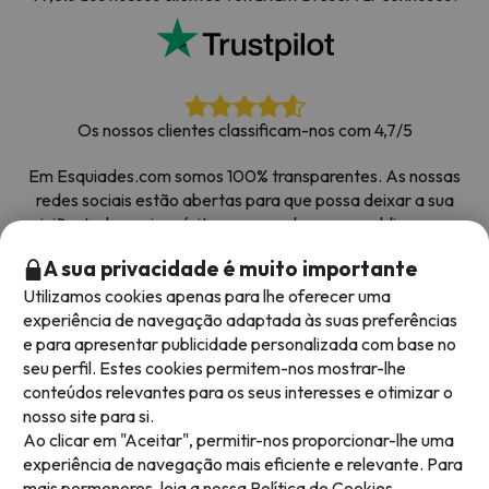
Os nossos clientes classificam-nos com 4,7/5
Em Esquiades.com somos 100% transparentes. As nossas
redes sociais estão abertas para que possa deixar a sua
opinião, todos os inquéritos que recebemos e publicamos na
web são de clientes reais.
A sua privacidade é muito importante
Obrigado pela confiança
|
Mais de 700 000 pessoas
Utilizamos cookies apenas para lhe oferecer uma
reservaram as suas férias na neve com Esquiades.com
experiência de navegação adaptada às suas preferências
e para apresentar publicidade personalizada com base no
seu perfil. Estes cookies permitem-nos mostrar-lhe
conteúdos relevantes para os seus interesses e otimizar o
Métodos de pagamento disponíveis
nosso site para si.
Ao clicar em "Aceitar", permitir-nos proporcionar-lhe uma
experiência de navegação mais eficiente e relevante. Para
mais pormenores, leia a nossa
Política de Cookies.