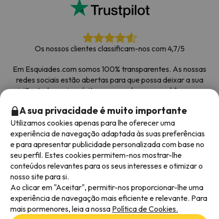
Os nossos clientes classificam-nos com 4,7/5
Em Esquiades.com somos 100% transparentes. As nossas
redes sociais estão abertas para que possa deixar a sua
opinião, todos os inquéritos que recebemos e publicamos na
web são de clientes reais.
A sua privacidade é muito importante
Obrigado pela confiança
|
Mais de 700 000 pessoas
Utilizamos cookies apenas para lhe oferecer uma
reservaram as suas férias na neve com Esquiades.com
experiência de navegação adaptada às suas preferências
e para apresentar publicidade personalizada com base no
seu perfil. Estes cookies permitem-nos mostrar-lhe
conteúdos relevantes para os seus interesses e otimizar o
Métodos de pagamento disponíveis
nosso site para si.
Ao clicar em "Aceitar", permitir-nos proporcionar-lhe uma
experiência de navegação mais eficiente e relevante. Para
mais pormenores, leia a nossa
Política de Cookies.