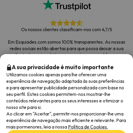
Os nossos clientes classificam-nos com 4,7/5
Em Esquiades.com somos 100% transparentes. As nossas
redes sociais estão abertas para que possa deixar a sua
opinião, todos os inquéritos que recebemos e publicamos na
web são de clientes reais.
A sua privacidade é muito importante
Obrigado pela confiança
|
Mais de 700 000 pessoas
Utilizamos cookies apenas para lhe oferecer uma
reservaram as suas férias na neve com Esquiades.com
experiência de navegação adaptada às suas preferências
e para apresentar publicidade personalizada com base no
seu perfil. Estes cookies permitem-nos mostrar-lhe
conteúdos relevantes para os seus interesses e otimizar o
Métodos de pagamento disponíveis
nosso site para si.
Ao clicar em "Aceitar", permitir-nos proporcionar-lhe uma
experiência de navegação mais eficiente e relevante. Para
mais pormenores, leia a nossa
Política de Cookies.