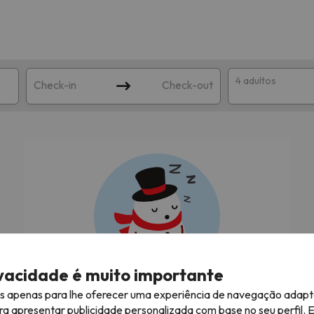
4 adultos
Check-in
Check-out
ha
corresponda à sua pesquisa. Tente modificar o destino.
ivacidade é muito importante
es apenas para lhe oferecer uma experiência de navegação adapt
À procura das melhores férias na neve!
ra apresentar publicidade personalizada com base no seu perfil. 