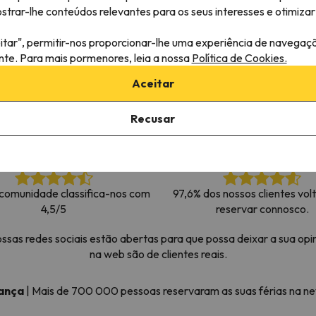
rar-lhe conteúdos relevantes para os seus interesses e otimizar 
 caminho. Assim que encontrar a sua bússola, estará de volta.
itar", permitir-nos proporcionar-lhe uma experiência de navegaç
ante. Para mais pormenores, leia a nossa
Política de Cookies.
Aceitar
Recusar
comunidade classifica-nos com
97,6% dos nossos clientes vol
4,5/5
reservar connosco.
as redes sociais estão abertas para que possa deixar a sua opin
na web são de clientes reais.
iança
|
Mais de 700 000 pessoas reservaram as suas férias na 