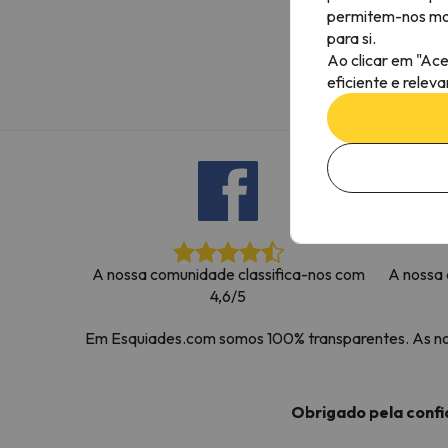
permitem-nos most
Bem, parece que o nosso Seeker perdeu o seu
para si.
Ao clicar em "Ace
eficiente e relev
A nossa comunidade classifica-nos com
A nossa 
4,6/5
Em Esquiades.com somos 100% transparentes. As noss
Obrigado pela conf