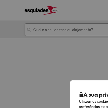
Férias na neve
Hotéis de montan
Oops, não encontramos nenhum resultado que 
A sua pr
Utilizamos cooki
preferências e pa