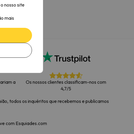
o nosso site
ão mais
tariam a
Os nossos clientes classificam-nos com
4,7/5
ião, todos os inquéritos que recebemos e publicamos
neve com Esquiades.com