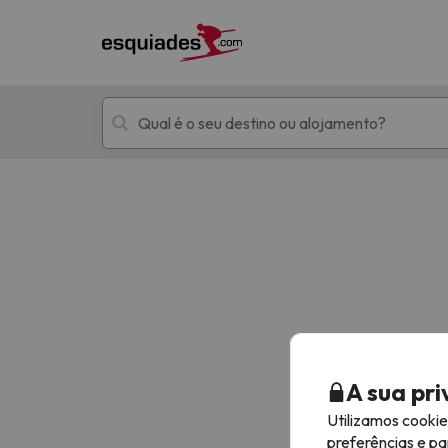
Férias na neve
Hotéis de montan
Oops, não encontramos nenhum resultado que 
A sua pr
Utilizamos cooki
preferências e pa