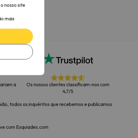
o nosso site
ão mais
tariam a
Os nossos clientes classificam-nos com
4,7/5
ião, todos os inquéritos que recebemos e publicamos
neve com Esquiades.com