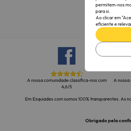
permitem-nos most
Bem, parece que o nosso Seeker perdeu o seu
para si.
Ao clicar em "Ace
eficiente e relev
A nossa comunidade classifica-nos com
A nossa 
4,6/5
Em Esquiades.com somos 100% transparentes. As noss
Obrigado pela conf