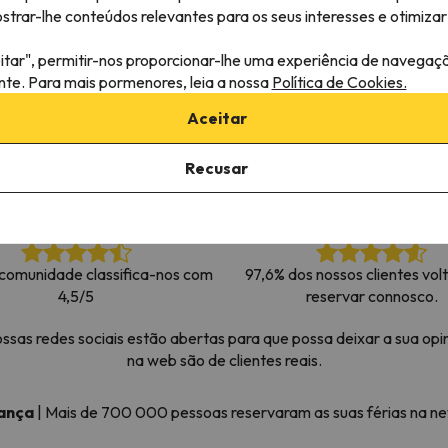
rar-lhe conteúdos relevantes para os seus interesses e otimizar 
 caminho. Assim que encontrar a sua bússola, estará de volta.
itar", permitir-nos proporcionar-lhe uma experiência de navegaç
ante. Para mais pormenores, leia a nossa
Política de Cookies.
Aceitar
Recusar
comunidade classifica-nos com
97,6% dos nossos clientes vol
4,5/5
reservar connosco.
as redes sociais estão abertas para que possa deixar a sua opin
na web são de clientes reais.
iança
|
Mais de 700 000 pessoas reservaram as suas férias na 