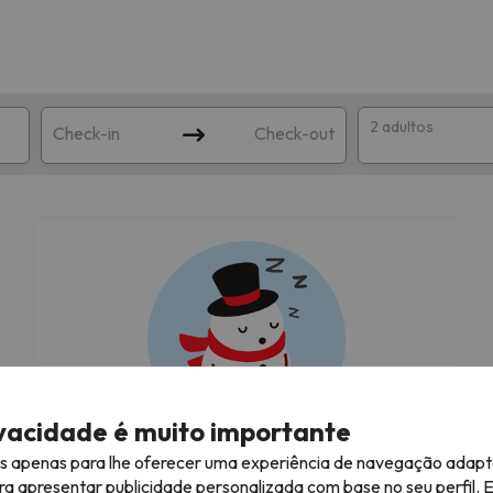
2 adultos
Check-in
Check-out
ha
corresponda à sua pesquisa. Tente modificar o destino.
ivacidade é muito importante
es apenas para lhe oferecer uma experiência de navegação adapt
À procura das melhores férias na neve!
ra apresentar publicidade personalizada com base no seu perfil. 