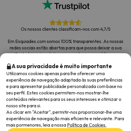
Os nossos clientes classificam-nos com 4,7/5
Em Esquiades.com somos 100% transparentes. As nossas
redes sociais estão abertas para que possa deixar a sua
opinião, todos os inquéritos que recebemos e publicamos na
web são de clientes reais.
A sua privacidade é muito importante
Obrigado pela confiança
|
Mais de 700 000 pessoas
Utilizamos cookies apenas para lhe oferecer uma
reservaram as suas férias na neve com Esquiades.com
experiência de navegação adaptada às suas preferências
e para apresentar publicidade personalizada com base no
seu perfil. Estes cookies permitem-nos mostrar-lhe
conteúdos relevantes para os seus interesses e otimizar o
Métodos de pagamento disponíveis
nosso site para si.
Ao clicar em "Aceitar", permitir-nos proporcionar-lhe uma
experiência de navegação mais eficiente e relevante. Para
mais pormenores, leia a nossa
Política de Cookies.