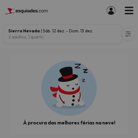
Sierra Nevada
| Sáb. 12 dez. - Dom. 13 dez.
2 adultos, 1 quarto
À procura das melhores férias na neve!