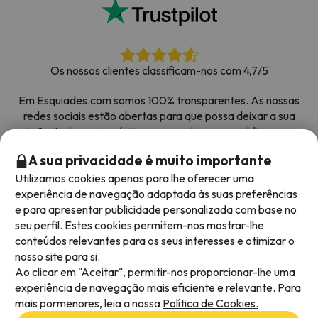
Os nossos clientes classificam-nos com 4,7/5
Em Esquiades.com somos 100% transparentes. As nossas
redes sociais estão abertas para que possa deixar a sua
opinião, todos os inquéritos que recebemos e publicamos na
web são de clientes reais.
A sua privacidade é muito importante
Obrigado pela confiança
|
Mais de 700 000 pessoas
Utilizamos cookies apenas para lhe oferecer uma
reservaram as suas férias na neve com Esquiades.com
experiência de navegação adaptada às suas preferências
e para apresentar publicidade personalizada com base no
seu perfil. Estes cookies permitem-nos mostrar-lhe
conteúdos relevantes para os seus interesses e otimizar o
Métodos de pagamento disponíveis
nosso site para si.
Ao clicar em "Aceitar", permitir-nos proporcionar-lhe uma
experiência de navegação mais eficiente e relevante. Para
mais pormenores, leia a nossa
Política de Cookies.