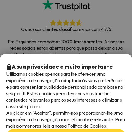
Os nossos clientes classificam-nos com 4,7/5
Em Esquiades.com somos 100% transparentes. As nossas
redes sociais estão abertas para que possa deixar a sua
opinião, todos os inquéritos que recebemos e publicamos na
web são de clientes reais.
A sua privacidade é muito importante
Obrigado pela confiança
|
Mais de 700 000 pessoas
Utilizamos cookies apenas para lhe oferecer uma
reservaram as suas férias na neve com Esquiades.com
experiência de navegação adaptada às suas preferências
e para apresentar publicidade personalizada com base no
seu perfil. Estes cookies permitem-nos mostrar-lhe
conteúdos relevantes para os seus interesses e otimizar o
Métodos de pagamento disponíveis
nosso site para si.
Ao clicar em "Aceitar", permitir-nos proporcionar-lhe uma
experiência de navegação mais eficiente e relevante. Para
mais pormenores, leia a nossa
Política de Cookies.