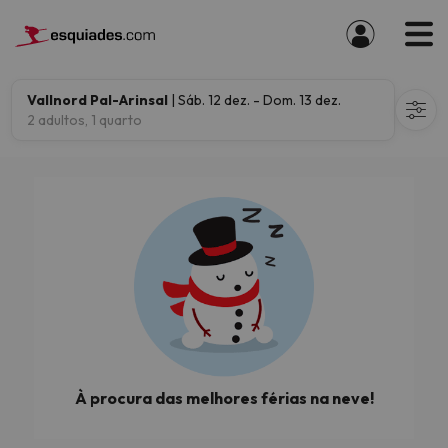
Vallnord Pal-Arinsal
| Sáb. 12 dez. - Dom. 13 dez.
2 adultos, 1 quarto
À procura das melhores férias na neve!