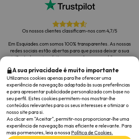
Os nossos clientes classificam-nos com 4,7/5
Em Esquiades.com somos 100% transparentes. As nossas
redes sociais estão abertas para que possa deixar a sua
opinião, todos os inquéritos que recebemos e publicamos na
web são de clientes reais.
A sua privacidade é muito importante
Obrigado pela confiança
|
Mais de 700 000 pessoas
Utilizamos cookies apenas para lhe oferecer uma
reservaram as suas férias na neve com Esquiades.com
experiência de navegação adaptada às suas preferências
e para apresentar publicidade personalizada com base no
seu perfil. Estes cookies permitem-nos mostrar-lhe
conteúdos relevantes para os seus interesses e otimizar o
Métodos de pagamento disponíveis
nosso site para si.
Ao clicar em "Aceitar", permitir-nos proporcionar-lhe uma
experiência de navegação mais eficiente e relevante. Para
mais pormenores, leia a nossa
Política de Cookies.