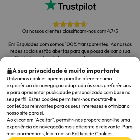
Os nossos clientes classificam-nos com 4,7/5
Em Esquiades.com somos 100% transparentes. As nossas
redes sociais estão abertas para que possa deixar a sua
opinião, todos os inquéritos que recebemos e publicamos na
web são de clientes reais.
A sua privacidade é muito importante
Obrigado pela confiança
|
Mais de 700 000 pessoas
Utilizamos cookies apenas para lhe oferecer uma
reservaram as suas férias na neve com Esquiades.com
experiência de navegação adaptada às suas preferências
e para apresentar publicidade personalizada com base no
seu perfil. Estes cookies permitem-nos mostrar-lhe
conteúdos relevantes para os seus interesses e otimizar o
Métodos de pagamento disponíveis
nosso site para si.
Ao clicar em "Aceitar", permitir-nos proporcionar-lhe uma
experiência de navegação mais eficiente e relevante. Para
mais pormenores, leia a nossa
Política de Cookies.