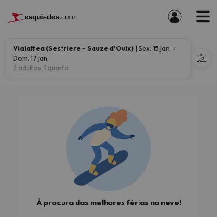
Vialattea (Sestriere - Sauze d'Oulx)
| Sex. 15 jan. -
Dom. 17 jan.
2 adultos, 1 quarto
À procura das melhores férias na neve!