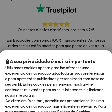
Os nossos clientes classificam-nos com 4,7/5
Em Esquiades.com somos 100% transparentes. As nossas
redes sociais estão abertas para que possa deixar a sua
opinião, todos os inquéritos que recebemos e publicamos na
web são de clientes reais.
A sua privacidade é muito importante
Obrigado pela confiança
|
Mais de 700 000 pessoas
Utilizamos cookies apenas para lhe oferecer uma
reservaram as suas férias na neve com Esquiades.com
experiência de navegação adaptada às suas preferências
e para apresentar publicidade personalizada com base no
seu perfil. Estes cookies permitem-nos mostrar-lhe
conteúdos relevantes para os seus interesses e otimizar o
Métodos de pagamento disponíveis
nosso site para si.
Ao clicar em "Aceitar", permitir-nos proporcionar-lhe uma
experiência de navegação mais eficiente e relevante. Para
mais pormenores, leia a nossa
Política de Cookies.