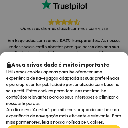
Os nossos clientes classificam-nos com 4,7/5
Em Esquiades.com somos 100% transparentes. As nossas
redes sociais estão abertas para que possa deixar a sua
opinião, todos os inquéritos que recebemos e publicamos na
web são de clientes reais.
A sua privacidade é muito importante
Obrigado pela confiança
|
Mais de 700 000 pessoas
Utilizamos cookies apenas para lhe oferecer uma
reservaram as suas férias na neve com Esquiades.com
experiência de navegação adaptada às suas preferências
e para apresentar publicidade personalizada com base no
seu perfil. Estes cookies permitem-nos mostrar-lhe
conteúdos relevantes para os seus interesses e otimizar o
Métodos de pagamento disponíveis
nosso site para si.
Ao clicar em "Aceitar", permitir-nos proporcionar-lhe uma
experiência de navegação mais eficiente e relevante. Para
mais pormenores, leia a nossa
Política de Cookies.