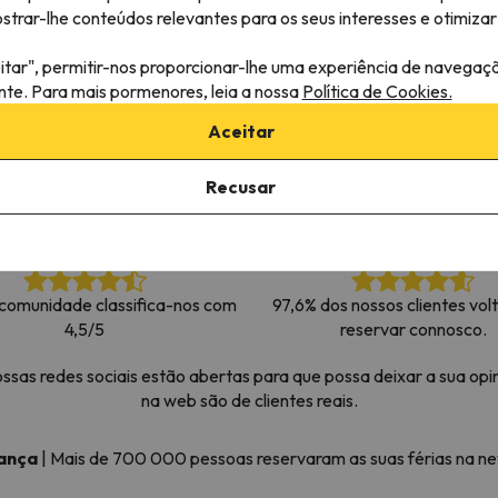
rar-lhe conteúdos relevantes para os seus interesses e otimizar 
 caminho. Assim que encontrar a sua bússola, estará de volta.
itar", permitir-nos proporcionar-lhe uma experiência de navegaç
ante. Para mais pormenores, leia a nossa
Política de Cookies.
Aceitar
Recusar
comunidade classifica-nos com
97,6% dos nossos clientes vol
4,5/5
reservar connosco.
as redes sociais estão abertas para que possa deixar a sua opin
na web são de clientes reais.
iança
|
Mais de 700 000 pessoas reservaram as suas férias na 