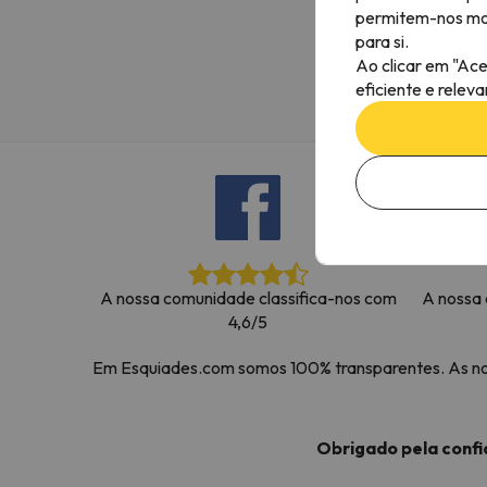
permitem-nos most
Bem, parece que o nosso Seeker perdeu o seu
para si.
Ao clicar em "Ace
eficiente e relev
A nossa comunidade classifica-nos com
A nossa 
4,6/5
Em Esquiades.com somos 100% transparentes. As noss
Obrigado pela conf