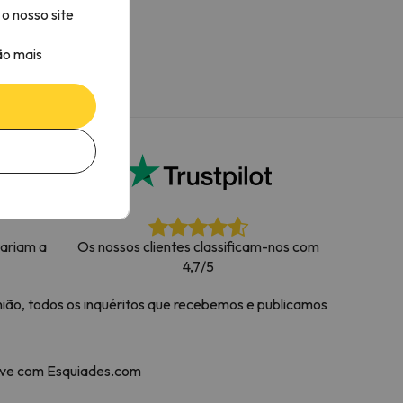
o nosso site
ão mais
tariam a
Os nossos clientes classificam-nos com
4,7/5
ião, todos os inquéritos que recebemos e publicamos
neve com Esquiades.com