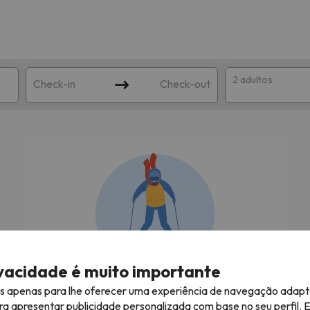
2 adultos
Check-in
Check-out
ha
corresponda à sua pesquisa. Tente modificar o destino.
ivacidade é muito importante
es apenas para lhe oferecer uma experiência de navegação adapt
À procura das melhores férias na neve!
ra apresentar publicidade personalizada com base no seu perfil. 