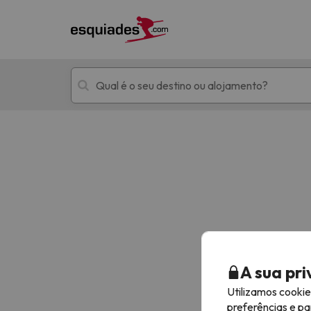
Férias na neve
Hotéis de montan
Oops, não encontramos nenhum resultado que 
A sua pr
Utilizamos cooki
preferências e pa