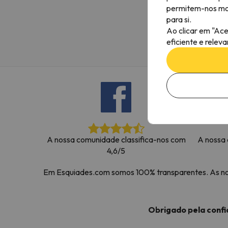
permitem-nos most
Bem, parece que o nosso Seeker perdeu o seu
para si.
Ao clicar em "Ace
eficiente e relev
A nossa comunidade classifica-nos com
A nossa 
4,6/5
Em Esquiades.com somos 100% transparentes. As noss
Obrigado pela conf