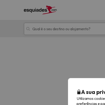
Férias na neve
Hotéis de montan
Oops, não encontramos nenhum resultado que 
A sua pr
Utilizamos cooki
preferências e pa