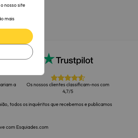
o nosso site
ão mais
tariam a
Os nossos clientes classificam-nos com
4,7/5
ião, todos os inquéritos que recebemos e publicamos
neve com Esquiades.com