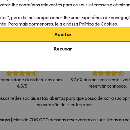
rar-lhe conteúdos relevantes para os seus interesses e otimizar 
 caminho. Assim que encontrar a sua bússola, estará de volta.
itar", permitir-nos proporcionar-lhe uma experiência de navegaç
ante. Para mais pormenores, leia a nossa
Política de Cookies.
Aceitar
Recusar
comunidade classifica-nos com
97,6% dos nossos clientes vol
4,5/5
reservar connosco.
as redes sociais estão abertas para que possa deixar a sua opin
na web são de clientes reais.
iança
|
Mais de 700 000 pessoas reservaram as suas férias na 