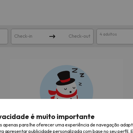
4 adultos
Check-in
Check-out
ha
corresponda à sua pesquisa. Tente modificar o destino.
ivacidade é muito importante
es apenas para lhe oferecer uma experiência de navegação adapt
À procura das melhores férias na neve!
ra apresentar publicidade personalizada com base no seu perfil. 