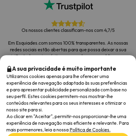
Os nossos clientes classificam-nos com 4,7/5
Em Esquiades.com somos 100% transparentes. As nossas
redes sociais estão abertas para que possa deixar a sua
opinião, todos os inquéritos que recebemos e publicamos na
web são de clientes reais.
A sua privacidade é muito importante
Obrigado pela confiança
|
Mais de 700 000 pessoas
Utilizamos cookies apenas para lhe oferecer uma
reservaram as suas férias na neve com Esquiades.com
experiência de navegação adaptada às suas preferências
e para apresentar publicidade personalizada com base no
seu perfil. Estes cookies permitem-nos mostrar-lhe
conteúdos relevantes para os seus interesses e otimizar o
Métodos de pagamento disponíveis
nosso site para si.
Ao clicar em "Aceitar", permitir-nos proporcionar-lhe uma
experiência de navegação mais eficiente e relevante. Para
mais pormenores, leia a nossa
Política de Cookies.