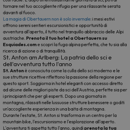
tornare nel tuo accogliente rifugio per una rilassante serata
davanti al fuoco.
La magia di Obertauern non è solo invernale
: i mesi estivi
offrono sereni sentieri escursionistici e opportunità di
avventura all'aperto, il tutto nel tranquillo abbraccio delle Alpi
austriache.
Prenota il tuo hotel a Obertauern su
Esquiades.com
e scopri la fuga alpina perfetta, che tu sia alla
ricerca di azione o di tranquillità.
St. Anton am Arlberg: La patria dello sci e
dell'avventura tutto l'anno
St. Anton
è conosciuta come la culla dello sci moderno e le
sue strutture ricettive riflettono la passione della regione per
questo sport. Soggiorna in hotel eleganti con accesso diretto
ad alcune delle migliori piste da sci dell'Austria, perfette sia per
i principianti che per gli esperti. Dopo una giornata in
montagna, rilassati nelle lussuose strutture benessere o goditi
un'accogliente esperienza in una baita di montagna.
Durante l'estate, St. Anton si trasforma in un centro per la
mountain bike, l'escursionismo e l'esplorazione all'aperto.
L'avventura ti aspetta tutto l'anno, quindi
prenota la tua