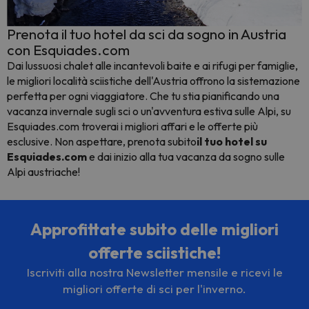
Prenota il tuo hotel da sci da sogno in Austria
con Esquiades.com
Dai lussuosi chalet alle incantevoli baite e ai rifugi per famiglie,
le migliori località sciistiche dell'Austria offrono la sistemazione
perfetta per ogni viaggiatore. Che tu stia pianificando una
vacanza invernale sugli sci o un'avventura estiva sulle Alpi, su
Esquiades.com troverai i migliori affari e le offerte più
esclusive. Non aspettare, prenota subito
il tuo hotel su
Esquiades.com
e dai inizio alla tua vacanza da sogno sulle
Alpi austriache!
Approfittate subito delle migliori
offerte sciistiche!
Iscriviti alla nostra Newsletter mensile e ricevi le
migliori offerte di sci per l'inverno.