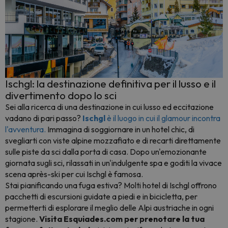
Ischgl: la destinazione definitiva per il lusso e il
divertimento dopo lo sci
Sei alla ricerca di una destinazione in cui lusso ed eccitazione
vadano di pari passo?
Ischgl
è il luogo in cui il glamour incontra
l'avventura.
Immagina di soggiornare in un hotel chic, di
svegliarti con viste alpine mozzafiato e di recarti direttamente
sulle piste da sci dalla porta di casa. Dopo un'emozionante
giornata sugli sci, rilassati in un'indulgente spa e goditi la vivace
scena après-ski per cui Ischgl è famosa.
Stai pianificando una fuga estiva? Molti hotel di Ischgl offrono
pacchetti di escursioni guidate a piedi e in bicicletta, per
permetterti di esplorare il meglio delle Alpi austriache in ogni
stagione.
Visita Esquiades.com per prenotare la tua