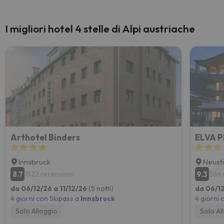
I migliori hotel 4 stelle di Alpi austriache
Arthotel Binders
Innsbruck
Neusti
8.7
9.3
1522 recensioni
366 
da 06/12/26 a 11/12/26
(5 notti)
da 06/12
4 giorni con Skipass a
Innsbruck
4 giorni 
Solo Alloggio
Solo Al