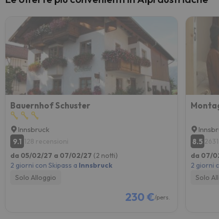
Bauernhof Schuster
Montag
Innsbruck
Innsb
9.1
8.5
128 recensioni
2631
da 05/02/27 a 07/02/27
(2 notti)
da 07/0
2 giorni con Skipass a
Innsbruck
2 giorni 
Solo Alloggio
Solo Al
230 €
/pers.