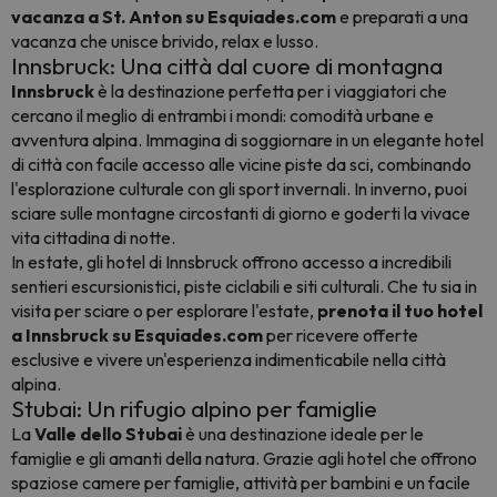
vacanza a St. Anton su Esquiades.com
e preparati a una
vacanza che unisce brivido, relax e lusso.
Innsbruck: Una città dal cuore di montagna
Innsbruck
è la destinazione perfetta per i viaggiatori che
cercano il meglio di entrambi i mondi: comodità urbane e
avventura alpina. Immagina di soggiornare in un elegante hotel
di città con facile accesso alle vicine piste da sci, combinando
l'esplorazione culturale con gli sport invernali. In inverno, puoi
sciare sulle montagne circostanti di giorno e goderti la vivace
vita cittadina di notte.
In estate, gli hotel di Innsbruck offrono accesso a incredibili
sentieri escursionistici, piste ciclabili e siti culturali. Che tu sia in
visita per sciare o per esplorare l'estate,
prenota il tuo hotel
a Innsbruck su Esquiades.com
per ricevere offerte
esclusive e vivere un'esperienza indimenticabile nella città
alpina.
Stubai: Un rifugio alpino per famiglie
La
Valle dello Stubai
è una destinazione ideale per le
famiglie e gli amanti della natura. Grazie agli hotel che offrono
spaziose camere per famiglie, attività per bambini e un facile