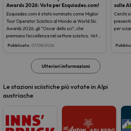
Awards 2026: Vota per Esquiades.com!
sulle A
Esquiades.com è stato nominato come Miglior
Cerchi of
Tour Operator Sciistico al Mondo ai World Ski
presenti
Awards 2026, gli “Oscar dello sci”, che
per sciar
premiano l’eccellenza nel settore sciistico. Vota
subito e aiutaci a arrivare in cima!
Pubblicato:
07/08/2026
Pubblic
Ulteriori informazioni
Le stazioni sciistiche più votate in Alpi
austriache