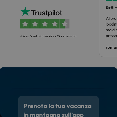
Setti
Allora
locali
ma ci 
prezzo
4.4 su 5 sulla base di 2239 recensioni
nostra 
econom
roman
costre
voluto
per 6 g
paghi 
Prenota la tua vacanza
in montagna sull’app