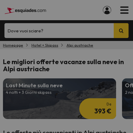
Dove vuoi sciare?
Homepage
Hotel + Skipass
Alpi austriache
Le migliori offerte vacanze sulla neve in
Alpi austriache
Last Minute sulla neve
Off
4 notti + 3 Giorni skipass
2 no
Da
393 €
Le offerte più convenienti in Alpi austriache