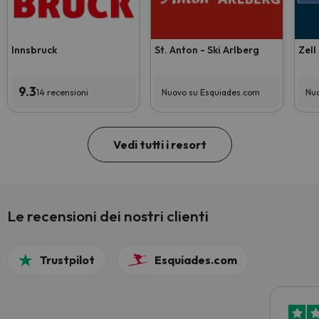
Innsbruck
St. Anton - Ski Arlberg
Zell
9.3
14 recensioni
Nuovo su Esquiades.com
Nuo
Vedi tutti i resort
Le recensioni dei nostri clienti
Trustpilot
Esquiades.com