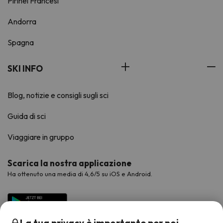
Pirinei Francesi
Andorra
Spagna
SKI INFO
Blog, notizie e consigli sugli sci
Guida di sci
Viaggiare in gruppo
Scarica la nostra applicazione
Ha ottenuto una media di 4,6/5 su iOS e Android.