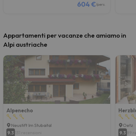
604 €
/pers.
Appartamenti per vacanze che amiamo in
Alpi austriache
Alpenecho
Herzbl
Neustift Im Stubaital
Oetz
9.3
9.3
131 recensioni
89 r