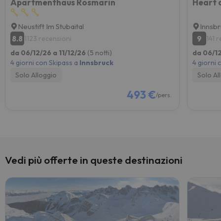
Apartmenthaus Rosmarin
Heart o
Neustift Im Stubaital
Innsb
8.8
9
1123 recensioni
141 
da 06/12/26 a 11/12/26
(5 notti)
da 06/12
4 giorni con Skipass a
Innsbruck
4 giorni 
Solo Alloggio
Solo Al
493 €
/pers.
Vedi più offerte in queste destinazioni