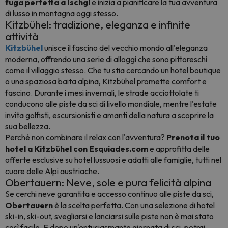
fuga perfetta a Ischgl
e inizia a pianificare la tua avventura
di lusso in montagna oggi stesso.
Kitzbühel: tradizione, eleganza e infinite
attività
Kitzbühel
unisce il fascino del vecchio mondo all'eleganza
moderna, offrendo una serie di alloggi che sono pittoreschi
come il villaggio stesso. Che tu stia cercando un hotel boutique
o una spaziosa baita alpina, Kitzbühel promette comfort e
fascino. Durante i mesi invernali, le strade acciottolate ti
conducono alle piste da sci di livello mondiale, mentre l'estate
invita golfisti, escursionisti e amanti della natura a scoprire la
sua bellezza.
Perché non combinare il relax con l'avventura?
Prenota il tuo
hotel a Kitzbühel con Esquiades.com
e approfitta delle
offerte esclusive su hotel lussuosi e adatti alle famiglie, tutti nel
cuore delle Alpi austriache.
Obertauern: Neve, sole e pura felicità alpina
Se cerchi neve garantita e accesso continuo alle piste da sci,
Obertauern
è la scelta perfetta. Con una selezione di hotel
ski-in, ski-out, svegliarsi e lanciarsi sulle piste non è mai stato
così facile. E dopo un'entusiasmante giornata di sci, potrai