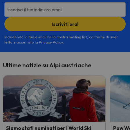
Inserisci il tuo indirizzo email
Iscriviti ora!
Includendo la tua e-mail nella nostra mailing list, confermi di aver
letto e accettato la
Privacy Policy
.
Ultime notizie su Alpi austriache
Siamo stati nominati per i World Ski
Pow Wee