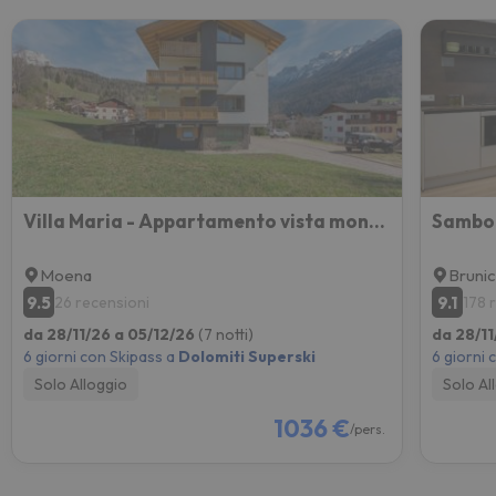
Villa Maria - Appartamento vista montagna
Samboc
Moena
Bruni
9.5
9.1
26 recensioni
178 
da 28/11/26 a 05/12/26
(7 notti)
da 28/11
6 giorni con Skipass a
Dolomiti Superski
6 giorni 
Solo Alloggio
Solo Al
1036 €
/pers.