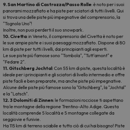
9. San Martino di Castrozza/Passo Rolle
: è noto per i suoi
panorami mozzafiato e ha piste per sciatori di tutti i livelli. Qui
si trova una delle piste più impegnative del comprensorio, la
"Tognola Uno"!
Inoltre, non puoi perderti il suo snowpark.
10. Civetta
: in Veneto, il comprensorio del Civetta è noto per
le sue ampie piste e i suoi paesaggi mozzafiato. Dispone di 80
km di piste per tutti i livelli, dai principianti agli esperti.
Le sue piste più famose sono "Tombola", "Tutt'amont" e
"Fedare 2".
11. Gitschberg Jochtal
: Con 55 km di piste, questa località è
ideale per i principianti e gli sciatori di livello intermedio e offre
piste facili e ben preparate, ma anche piste più impegnative.
Alcune delle piste più famose sono la "Gitschberg", la "Jochtal"
e la "Latsch".
12. 3 Dolomiti di Zinnen
: le formazioni rocciose ti aspettano
tra le montagne della regione Trentino-Alto Adige. Questa
località comprende 5 località e 5 montagne collegate da
seggiovie e funivie.
Ha 115 km di terreno sciabile e tutto ciò di cui hai bisogno! Piste