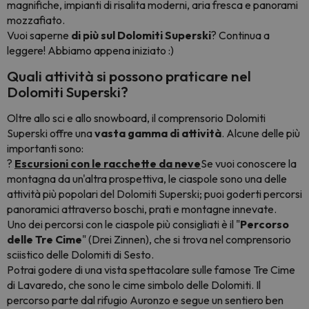
magnifiche, impianti di risalita moderni, aria fresca e panorami
mozzafiato.
Vuoi saperne
di più sul Dolomiti Superski
? Continua a
leggere! Abbiamo appena iniziato :)
Quali attività si possono praticare nel
Dolomiti Superski?
Oltre allo sci e allo snowboard, il comprensorio Dolomiti
Superski offre una
vasta gamma di attività
. Alcune delle più
importanti sono:
?
Escursioni con le racchette da neve
Se vuoi conoscere la
montagna da un'altra prospettiva, le ciaspole sono una delle
attività più popolari del Dolomiti Superski; puoi goderti percorsi
panoramici attraverso boschi, prati e montagne innevate.
Uno dei percorsi con le ciaspole più consigliati è il "
Percorso
delle Tre Cime
" (Drei Zinnen), che si trova nel comprensorio
sciistico delle Dolomiti di Sesto.
Potrai godere di una vista spettacolare sulle famose Tre Cime
di Lavaredo, che sono le cime simbolo delle Dolomiti. Il
percorso parte dal rifugio Auronzo e segue un sentiero ben