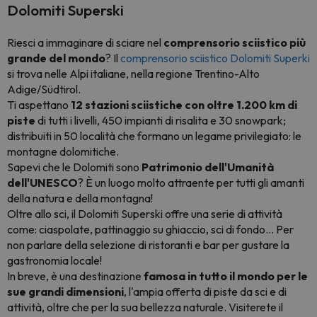
Dolomiti Superski
Riesci a immaginare di sciare nel
comprensorio sciistico più
grande del mondo
? Il
comprensorio sciistico Dolomiti Superki
si trova nelle Alpi italiane, nella regione Trentino-Alto
Adige/Südtirol.
Ti aspettano
12 stazioni sciistiche con oltre 1.200 km di
piste
di tutti i livelli, 450 impianti di risalita e 30 snowpark;
distribuiti in 50 località che formano un legame privilegiato: le
montagne dolomitiche.
Sapevi che le Dolomiti sono
Patrimonio dell'Umanità
dell'UNESCO
? È un luogo molto attraente per tutti gli amanti
della natura e della montagna!
Oltre allo sci, il Dolomiti Superski offre una serie di attività
come: ciaspolate, pattinaggio su ghiaccio, sci di fondo... Per
non parlare della selezione di ristoranti e bar per gustare la
gastronomia locale!
In breve, è una destinazione
famosa in tutto il mondo
per le
sue grandi dimensioni
, l'ampia offerta di piste da sci e di
attività, oltre che per la sua bellezza naturale. Visiterete il