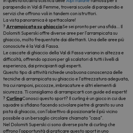
In questa località sciistica delle
Alpi italiane
famosa per il
parapendio in Val di Femme, troverai scuole di parapendio e
servizi che offrono voli in tandem con istruttori.
La vista panoramica è spettacolare!
?
Arrampicata su ghiaccio
Se sei pronto per una sfida... Il
Dolomiti Superski offre diverse aree per l'arrampicata su
ghiaccio, molto frequentate dai dilettanti. Una delle aree più
conosciute è la Val di Fassa.
Le cascate di ghiaccio della Val di Fassa variano in altezza e
difficoltà, offrendo opzioni per gli scalatori di tutti i livelli di
esperienza, dai principianti agli esperti.
Questo tipo di attività richiede una buona conoscenza delle
tecniche di arrampicata su ghiaccio e l'attrezzatura adeguata,
tra cui ramponi, piccozze, imbracature e altri elementi di
sicurezza. Ti consigliamo di arrampicarti con guide ed esperti!
?
Curling
Conosci questo sport? Il curling è un gioco in cui due
squadre si sfidano facendo scivolare pietre di granito su una
pista di ghiaccio, con l'obiettivo di posizionarle il più vicino
possibile a un bersaglio circolare chiamato "casa".
Nel Dolomiti Superski ci sono diverse piste di curling che
offrono l'opportunità di praticare questo sport in uno