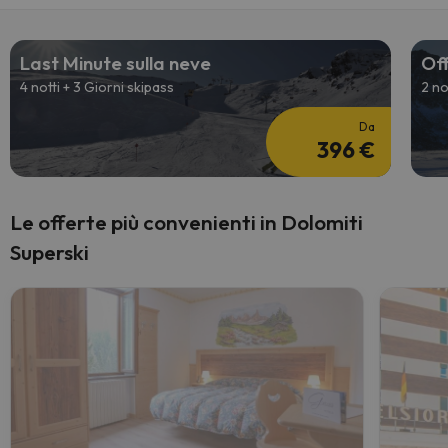
Last Minute sulla neve
Off
4 notti + 3 Giorni skipass
2 no
Da
396 €
Le offerte più convenienti in Dolomiti
Superski