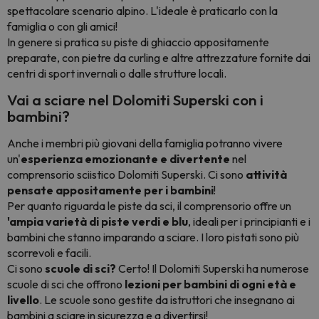
spettacolare scenario alpino. L'ideale è praticarlo con la
famiglia o con gli amici!
In genere si pratica su piste di ghiaccio appositamente
preparate, con pietre da curling e altre attrezzature fornite dai
centri di sport invernali o dalle strutture locali.
Vai a sciare nel Dolomiti Superski con i
bambini?
Anche i membri più giovani della famiglia potranno vivere
un'
esperienza emozionante e divertente
nel
comprensorio sciistico Dolomiti Superski. Ci sono
attività
pensate appositamente per i bambini
!
Per quanto riguarda le piste da sci, il comprensorio offre un
'ampia varietà di piste verdi e blu
, ideali per i principianti e i
bambini che stanno imparando a sciare. I loro pistati sono più
scorrevoli e facili.
Ci sono
scuole di sci?
Certo! Il Dolomiti Superski ha numerose
scuole di sci che offrono
lezioni per bambini di ogni età e
livello
. Le scuole sono gestite da istruttori che insegnano ai
bambini a sciare in sicurezza e a divertirsi!