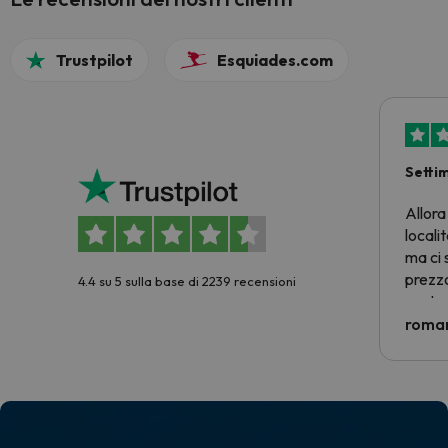
Trustpilot
Esquiades.com
Setti
Allora
locali
ma ci 
prezzo
4.4 su 5 sulla base di 2239 recensioni
nostra 
econom
roman
costre
voluto
per 6 g
paghi 