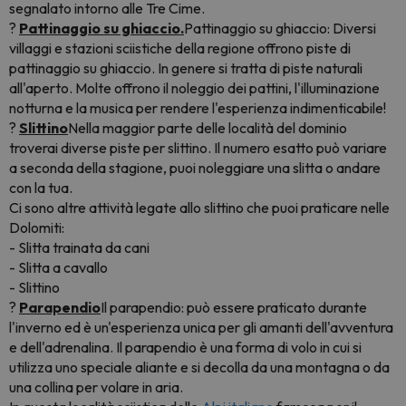
segnalato intorno alle Tre Cime.
?
Pattinaggio su ghiaccio.
Pattinaggio su ghiaccio: Diversi
villaggi e stazioni sciistiche della regione offrono piste di
pattinaggio su ghiaccio. In genere si tratta di piste naturali
all'aperto. Molte offrono il noleggio dei pattini, l'illuminazione
notturna e la musica per rendere l'esperienza indimenticabile!
?
Slittino
Nella maggior parte delle località del dominio
troverai diverse piste per slittino. Il numero esatto può variare
a seconda della stagione, puoi noleggiare una slitta o andare
con la tua.
Ci sono altre attività legate allo slittino che puoi praticare nelle
Dolomiti:
- Slitta trainata da cani
- Slitta a cavallo
- Slittino
?
Parapendio
Il parapendio: può essere praticato durante
l'inverno ed è un'esperienza unica per gli amanti dell'avventura
e dell'adrenalina. Il parapendio è una forma di volo in cui si
utilizza uno speciale aliante e si decolla da una montagna o da
una collina per volare in aria.