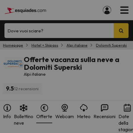
Dove vuoi sciare?
Homepage
Hotel + Skipass
Alpi italiane
Dolomiti Superski
Offerte vacanza sulla neve a
Dolomiti Superski
Alpi italiane
9.5
12 recensioni
Info
Bollettino
Offerte
Webcam
Meteo
Recensioni
Date
neve
della
stagio