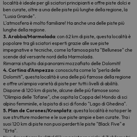
località è ideale per gli sciatori principianti e offre piste dolci e
ben curate, oltre a una delle piste più lunghe della regione, la
"Lusia Grande".
L'atmosfera è molto familiare! Ha anche una delle piste più
lunghe della regione.
3. Arabba/Marmolada
: con 62 km di piste, questa località è
popolare tra gli sciatori esperti grazie alle sue piste
impegnative e tecniche, come la famosa pista "Bellunese" che
scende dal versante nord della Marmolada.
Rimarrai stupito dai panorami mozzafiato delle Dolomiti!
4. Cortina d'Ampezzo
: conosciuta come la "perla delle
Dolomiti", questa località è una delle più famose della regione
e offre un'ampia varietà di piste per tutti i livelli di abilità.
Dispone di 120 km di piste, alcune delle più famose sono:
"Olimpia delle Tofane", che ospita la Coppa del Mondo di sci
alpino femminile, e la pista di sci di fondo "Lago di Ghedina".
5. Plan de Corones/Kronplatz
: questa località è nota per le
sue strutture moderne e le sue piste ampie e ben curate. Tra i
suoi 120 km di piste non puoi perderti le piste "Black Five" e
"Erta".