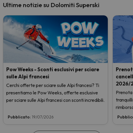
Ultime notizie su Dolomiti Superski
Pow Weeks - Sconti esclusivi per sciare
Prenot
sulle Alpi francesi
cancel
2026/2
Cerchi offerte per sciare sulle Alpi francesi? Ti
Prenota 
presentiamo le Pow Weeks, offerte esclusive
tranquil
per sciare sulle Alpi francesi con sconti incredibili.
rimborso
Pubblicato:
19/07/2026
Pubblic