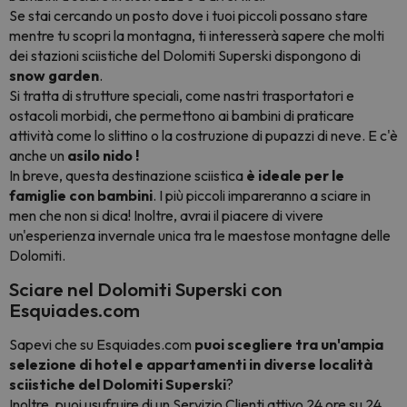
Se stai cercando un posto dove i tuoi piccoli possano stare
mentre tu scopri la montagna, ti interesserà sapere che molti
dei stazioni sciistiche del Dolomiti Superski dispongono di
snow garden
.
Si tratta di strutture speciali, come nastri trasportatori e
ostacoli morbidi, che permettono ai bambini di praticare
attività come lo slittino o la costruzione di pupazzi di neve. E c'è
anche un
asilo nido
!
In breve, questa destinazione sciistica
è ideale per le
famiglie con bambini
. I più piccoli impareranno a sciare in
men che non si dica! Inoltre, avrai il piacere di vivere
un'esperienza invernale unica tra le maestose montagne delle
Dolomiti.
Sciare nel Dolomiti Superski con
Esquiades.com
Sapevi che su Esquiades.com
puoi scegliere tra un'ampia
selezione di hotel e appartamenti
in diverse
località
sciistiche del Dolomiti Superski
?
Inoltre, puoi usufruire di un
Servizio Clienti attivo 24 ore su 24,