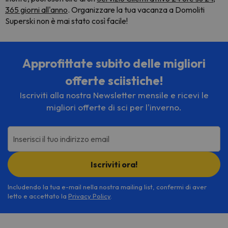
365 giorni all'anno
. Organizzare la tua vacanza a Domoliti
Superski non è mai stato così facile!
Approfittate subito delle migliori
offerte sciistiche!
Iscriviti alla nostra Newsletter mensile e ricevi le
migliori offerte di sci per l'inverno.
Inserisci il tuo indirizzo email
Iscriviti ora!
Includendo la tua e-mail nella nostra mailing list, confermi di aver
letto e accettato la
Privacy Policy
.