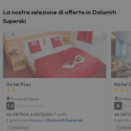
La nostra selezione di offerte in Dolomiti
Superski
Hotel Piaz
Hotel 
Pozza di Fassa
Arabb
7.4
9
1529 recensioni
111 
da 28/11/26 a 05/12/26
(7 notti)
da 28/11
6 giorni con Skipass a
Dolomiti Superski
6 giorni 
Colazione
Colazi