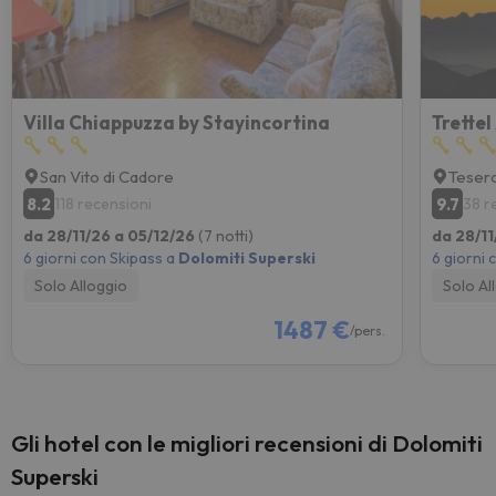
Villa Chiappuzza by Stayincortina
Trette
San Vito di Cadore
Teser
8.2
9.7
118 recensioni
38 r
da 28/11/26 a 05/12/26
(7 notti)
da 28/11
6 giorni con Skipass a
Dolomiti Superski
6 giorni 
Solo Alloggio
Solo Al
1487 €
/pers.
Gli hotel con le migliori recensioni di Dolomiti
Superski