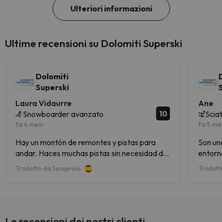
Ulteriori informazioni
Ultime recensioni su Dolomiti Superski
Dolomiti
Superski
Laura Vidaurre
Ane
10
Snowboarder avanzato
Scia
fa 4 mesi
fa 5 me
Hay un montón de remontes y pistas para
Son un
andar. Haces muchas pistas sin necesidad de
entorno
repetir
Tradotto da Spagnolo
Tradott
Le recensioni dei nostri clienti