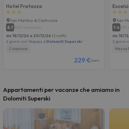
Hotel Fratazza
Excels
San Martino di Castrozza
San Ma
8.7
7.4
805 recensioni
655 
da 18/12/26 a 20/12/26
(2 notti)
da 18/12
2 giorni con Skipass a
Dolomiti Superski
2 giorni 
Colazione
Mezza 
229 €
/pers.
Appartamenti per vacanze che amiamo in
Dolomiti Superski