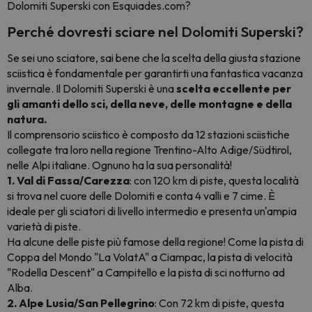
Dolomiti Superski con Esquiades.com?
Perché dovresti sciare nel Dolomiti Superski?
Se sei uno sciatore, sai bene che la scelta della giusta stazione
sciistica è fondamentale per garantirti una fantastica vacanza
invernale. Il Dolomiti Superski è una
scelta eccellente per
gli amanti dello sci, della neve, delle montagne e della
natura.
Il comprensorio sciistico è composto da 12 stazioni sciistiche
collegate tra loro nella regione Trentino-Alto Adige/Südtirol,
nelle Alpi italiane. Ognuno ha la sua personalità!
1. Val di Fassa/Carezza
: con 120 km di piste, questa località
si trova nel cuore delle Dolomiti e conta 4 valli e 7 cime. È
ideale per gli sciatori di livello intermedio e presenta un'ampia
varietà di piste.
Ha alcune delle piste più famose della regione! Come la pista di
Coppa del Mondo "La VolatA" a Ciampac, la pista di velocità
"Rodella Descent" a Campitello e la pista di sci notturno ad
Alba.
2. Alpe Lusia/San Pellegrino
: Con 72 km di piste, questa