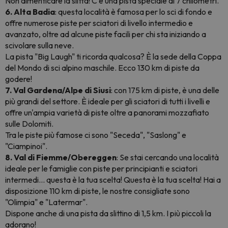
Non dimenticare la slitta! C'è una pista speciale di 7 chilometri.
6. Alta Badia
: questa località è famosa per lo sci di fondo e
offre numerose piste per sciatori di livello intermedio e
avanzato, oltre ad alcune piste facili per chi sta iniziando a
scivolare sulla neve.
La pista "Big Laugh" ti ricorda qualcosa? È la sede della Coppa
del Mondo di sci alpino maschile. Ecco 130 km di piste da
godere!
7. Val Gardena/Alpe di Siusi
: con 175 km di piste, è una delle
più grandi del settore. È ideale per gli sciatori di tutti i livelli e
offre un'ampia varietà di piste oltre a panorami mozzafiato
sulle Dolomiti.
Tra le piste più famose ci sono "Seceda", "Saslong" e
"Ciampinoi".
8. Val di Fiemme/Obereggen
: Se stai cercando una località
ideale per le famiglie con piste per principianti e sciatori
intermedi... questa è la tua scelta! Questa è la tua scelta! Hai a
disposizione 110 km di piste, le nostre consigliate sono
"Olimpia" e "Latermar".
Dispone anche di una pista da slittino di 1,5 km. I più piccoli la
adorano!