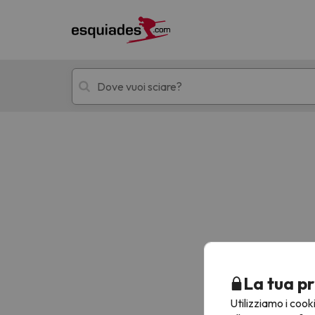
Hotel + skipass
Hotel di montagn
Ops, non abbiamo trovato alcun risultato corr
La tua pr
Utilizziamo i cook