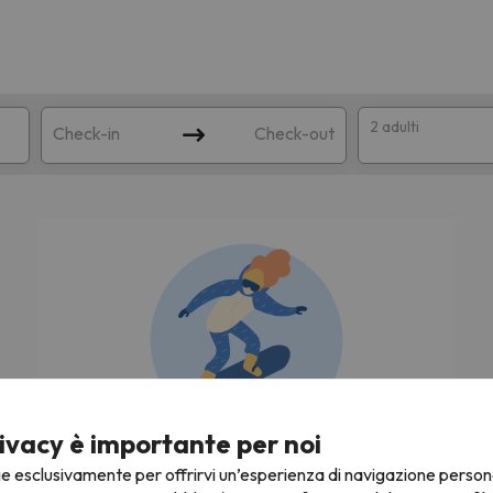
2 adulti
Check-in
Check-out
a
ispondente alla sua ricerca. Provare a modificare la destinazione.
ivacy è importante per noi
Stiamo cercando le migliori offerte di sci!
ie esclusivamente per offrirvi un’esperienza di navigazione person