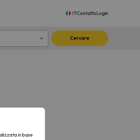
IT
Contatto
Login
Cercare
alizzata in base