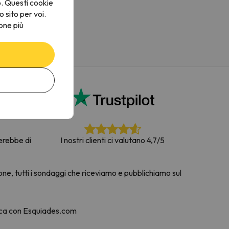
o. Questi cookie
o sito per voi.
one più
terebbe di
I nostri clienti ci valutano 4,7/5
one, tutti i sondaggi che riceviamo e pubblichiamo sul
nca con Esquiades.com