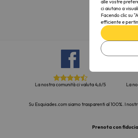
alle vostre prefer
Sembra che il nostro ricercatore abbia perso 
ci aiutano a visual
Facendo clic su "A
efficiente e perti
La nostra comunità ci valuta 4,6/5
La no
Su Esquiades.com siamo trasparenti al 100%. I nostri 
Prenota con fiduci