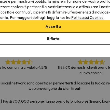
enze e per mostrarvi pubblicità mirate in funzione del vostro profil
la strada. Non appena troverà la bussola, tornerà.
izzare contenuti pertinenti ai vostri interessi e a ottimizzare il nostr
ccetta e continua", ci permetti di fornire un'esperienza di navigazi
nente. Per maggiori dettagli, leggi la nostra
Politica sui Cookies.
Accetta
Rifiuta
stra comunità ci valuta 4,5/5
Il 97,6% dei nostri clienti preno
nuovo con noi.
social network sono aperti per permetterti di lasciare la tua opini
web provengono da clienti reali.
a
|
Più di 700.000 persone hanno prenotato la loro settimana bia